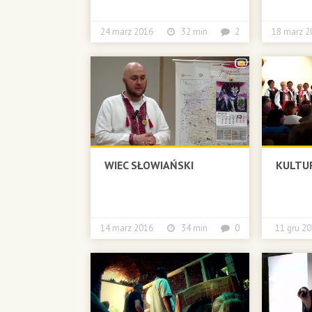
24 marz 2016
32 min
2
18 marz
WIEC SŁOWIAŃSKI
KULTUR
14 marz 2016
34 min
0
11 gru