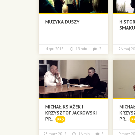
MUZYKA DUSZY
HISTOR
SMAK
4 gru 2015
19 min
2
26 maj
MICHAŁ KSIĄŻEK I
MICHAŁ
KRZYSZTOF JACKOWSKI -
KRZYSZ
PR...
PR...
PRO
P
23 marz 2015
16 min
8
9 marz