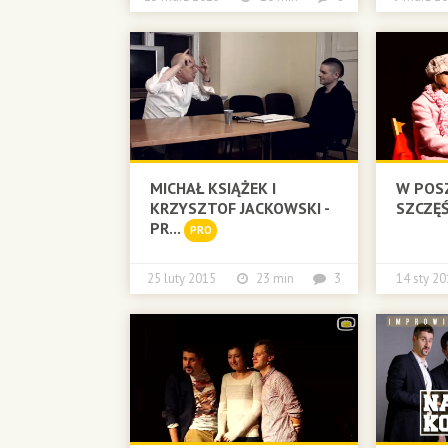
MICHAŁ KSIĄŻEK I
W POS
KRZYSZTOF JACKOWSKI -
SZCZĘŚ
PR...
PRO
25 luty 2015
23 min
3
14 sty