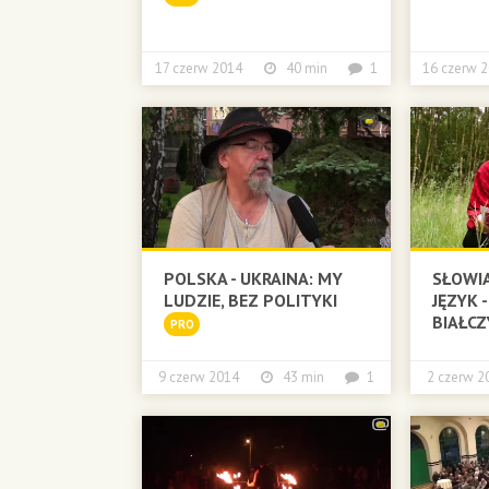
17 czerw 2014
40 min
1
16 czer
POLSKA - UKRAINA: MY
SŁOWIA
LUDZIE, BEZ POLITYKI
JĘZYK 
BIAŁCZ
PRO
9 czerw 2014
43 min
1
2 czerw