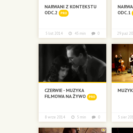
NARWANI Z KONTEKSTU
NARWA
ODC.2
ODC.1
PRO
5 list 2014
45 min
0
29 paź
CZERWIE - MUZYKA
MUZYK
FILMOWA NA ŻYWO
PRO
8 wrze 2014
5 min
0
5 sier 