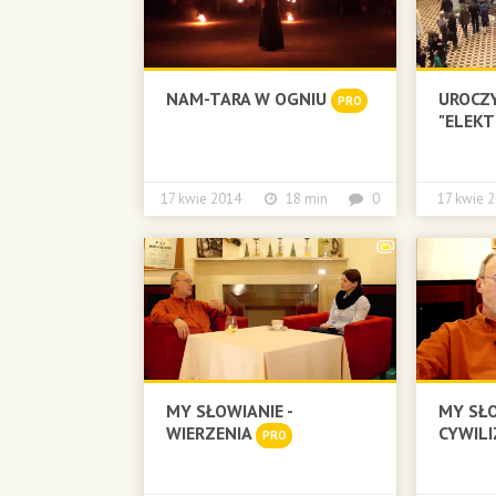
NAM-TARA W OGNIU
UROCZ
PRO
"ELEK
17 kwie 2014
18 min
0
17 kwi
MY SŁOWIANIE -
MY SŁO
WIERZENIA
CYWIL
PRO