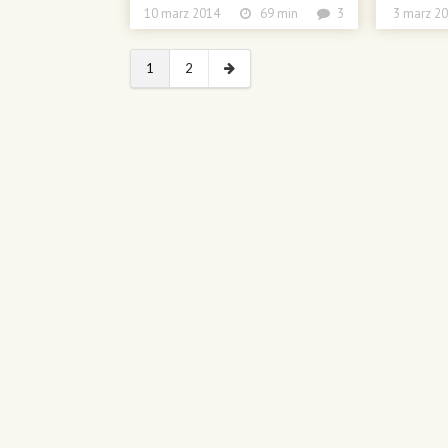
10 marz 2014
69 min
3
3 marz
1
2