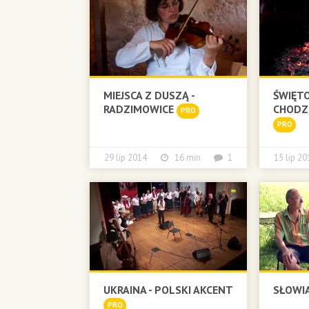
MIEJSCA Z DUSZĄ -
ŚWIĘTO
RADZIMOWICE
CHODZ
PRO
PRO
29 lip 2014
16 min
1
15 lip 
UKRAINA - POLSKI AKCENT
SŁOWI
PRO