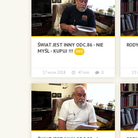
ŚWIAT JEST INNY ODC.86 - NIE
RODY
MYŚL - KUPUJ !!!
PRO
17 wrze 2018
47 min
0
13