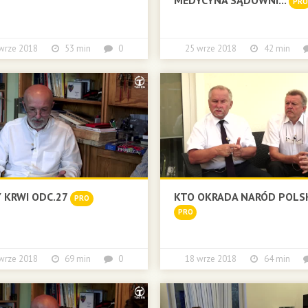
PRO
 wrze 2018
53 min
0
25 wrze 2018
42 min
 KRWI ODC.27
KTO OKRADA NARÓD POLS
PRO
PRO
 wrze 2018
69 min
0
18 wrze 2018
64 min