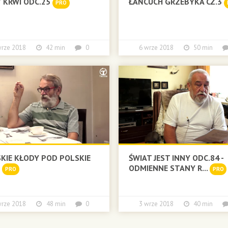
 KRWI ODC.25
ŁAŃCUCH GRZEBYKA CZ.3
PRO
wrze 2018
42 min
0
6 wrze 2018
50 min
KIE KŁODY POD POLSKIE
ŚWIAT JEST INNY ODC.84 -
I
ODMIENNE STANY R...
PRO
PRO
wrze 2018
48 min
0
3 wrze 2018
40 min