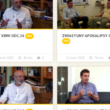
 KRWI ODC.26
ZWIASTUNY APOKALIPSY CZ
PRO
PRO
 wrze 2018
48 min
0
11 wrze 2018
70 min