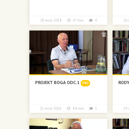
28 wrze 2018
67 min
0
26
PROJEKT BOGA ODC.1
RODY
PRO
21 wrze 2018
84 min
1
19