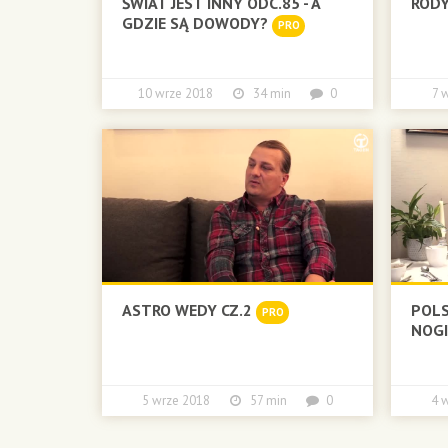
ŚWIAT JEST INNY ODC.85 - A
RODY
GDZIE SĄ DOWODY?
PRO
10 wrze 2018
34 min
0
7 
ASTRO WEDY CZ.2
POLS
PRO
NOG
5 wrze 2018
57 min
0
4 