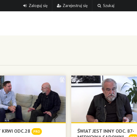
Zaloguj się
Zarejestruj się
Szukaj
 KRWI ODC.28
ŚWIAT JEST INNY ODC. 87-
PRO
MEDYCYNA SĄDOWNI...