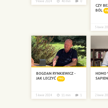
9 kwie 2024
40 min
0
CZY BE
BÓL
P
5 kwie
BOGDAN RYNKIEWICZ -
HOMO V
JAK LECZYĆ
SAPIE
PRO
5 kwie 2024
11 min
1
2 kwie