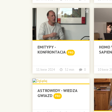
EMITYPY -
HOMO V
KONFRONTACJA
SAPIE
PRO
11 kwie 2024
52 min
0
10 kwie
ASTROWEDY - WIEDZA
GWIAZD
PRO