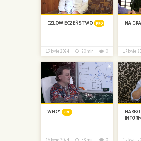
CZŁOWIECZEŃSTWO
NA GR
PRO
19 kwie 2024
20 min
0
17 kwie
WEDY
NARKO
PRO
INFOR
16 kwie 2024
58 min
0
12 kwie