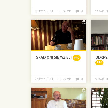
30 kwie 2024
26 min
0
29 kwie
SKĄD ONI SIĘ WZIĘLI
ODKRY
PRO
PRO
23 kwie 2024
33 min
0
22 kwie