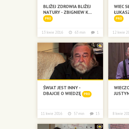
BLIŻEJ ZDROWIA BLIŻEJ
WIEC S
NATURY - ZBIGNIEW K...
ŁUKAS
PRO
PRO
13 kwie 2016
63 min
1
12 kwie
ŚWIAT JEST INNY -
WIECZO
DBAJCIE O WIEDZĘ
JUSTYN
PRO
11 kwie 2016
57 min
15
8 kwie 