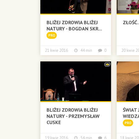
BLIŻEJ ZDROWIA BLIŻEJ
ZŁOŚĆ..
NATURY - BOGDAN SKR...
PRO
21 kwie 2016
44 min
0
20 kwie
BLIŻEJ ZDROWIA BLIŻEJ
ŚWIAT 
NATURY - PRZEMYSŁAW
WIEDZ
CUSKE
PRO
19 kwie 2016
54 min
6
18 kwie