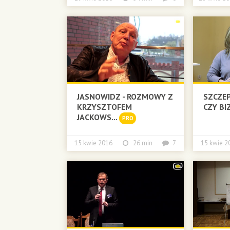
JASNOWIDZ - ROZMOWY Z
SZCZEP
KRZYSZTOFEM
CZY BI
JACKOWS...
PRO
15 kwie 2016
26 min
7
15 kwie