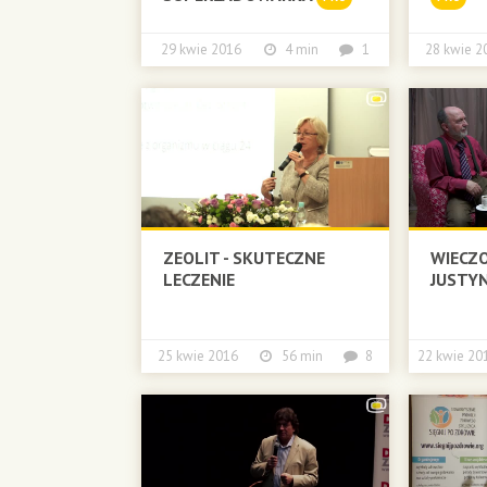
29 kwie 2016
4 min
1
28 kwie
ZEOLIT - SKUTECZNE
WIECZO
LECZENIE
JUSTYN
25 kwie 2016
56 min
8
22 kwie 