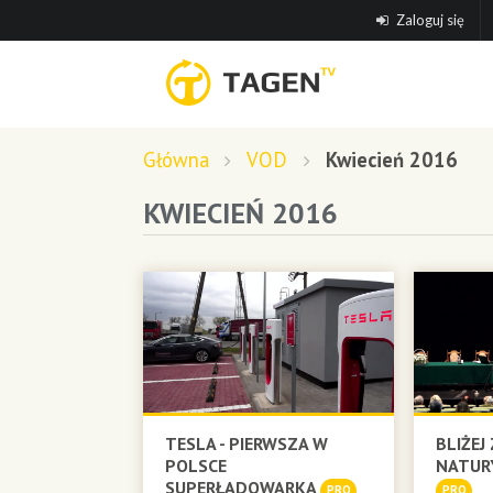
Zaloguj się
Główna
VOD
Kwiecień 2016
KWIECIEŃ 2016
TESLA - PIERWSZA W
BLIŻEJ
POLSCE
NATURY
SUPERŁADOWARKA
PRO
PRO