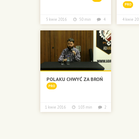
PRO
5 kwie 2016
50 min
4
4 kwie
POLAKU CHWYĆ ZA BROŃ
PRO
1 kwie 2016
103 min
2