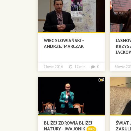
WIEC SŁOWIAŃSKI -
JASNO
ANDRZEJ MARCZAK
KRZYS
JACKO
7 kwie 2016
17 min
0
6 kwie 
BLIŻEJ ZDROWIA BLIŻEJ
ŚWIAT 
NATURY - IWA JONIK
ZAKUL
PRO