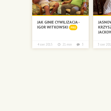
JAK GINIE CYWILIZACJA -
JASNO
IGOR WITKOWSKI
KRZYS
PRO
JACKOW
4 sier 2015
21 min
3
3 sier 