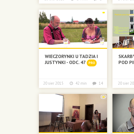
WIECZORYNKI U TADZIA I
SKARBY
JUSTYNKI - ODC. 47
POD PIE
PRO
20 sier 2015
42 min
14
20 sier