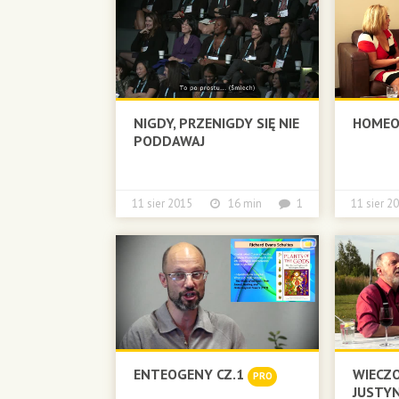
NIGDY, PRZENIGDY SIĘ NIE
HOMEOP
PODDAWAJ
11 sier 2015
16 min
1
11 sier
ENTEOGENY CZ.1
WIECZO
PRO
JUSTYN