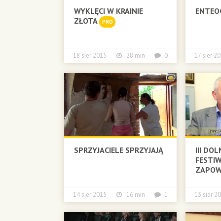
WYKLĘCI W KRAINIE
ENTEO
ZŁOTA
PRO
18 sier 2015
28 min
0
17 sier
SPRZYJACIELE SPRZYJAJĄ
III DO
FESTIW
ZAPOW
14 sier 2015
16 min
1
13 sier