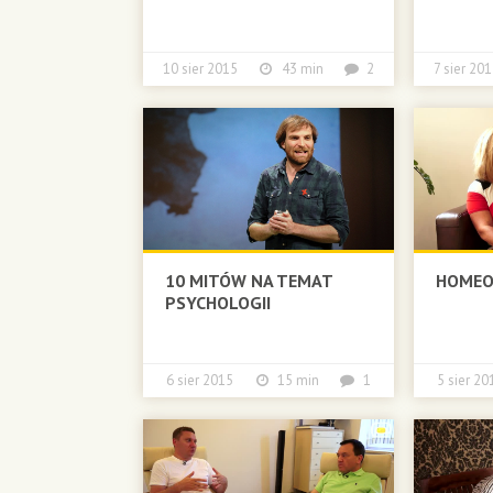
10 sier 2015
43 min
2
7 sier 
10 MITÓW NA TEMAT
HOMEO
PSYCHOLOGII
6 sier 2015
15 min
1
5 sier 