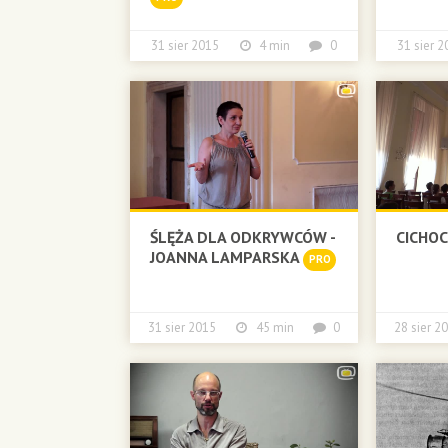
31 sier 2015
4 min
0
31 sier
ŚLĘŻA DLA ODKRYWCÓW -
CICHO
JOANNA LAMPARSKA
PRO
31 sier 2015
45 min
0
28 sier