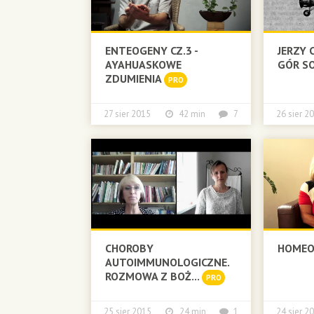
ENTEOGENY CZ.3 -
JERZY 
AYAHUASKOWE
GÓR SO
ZDUMIENIA
PRO
27 sier 2015
42 min
7
26 sier
CHOROBY
HOMEOP
AUTOIMMUNOLOGICZNE.
ROZMOWA Z BOŻ...
PRO
25 sier 2015
24 min
1
24 sier