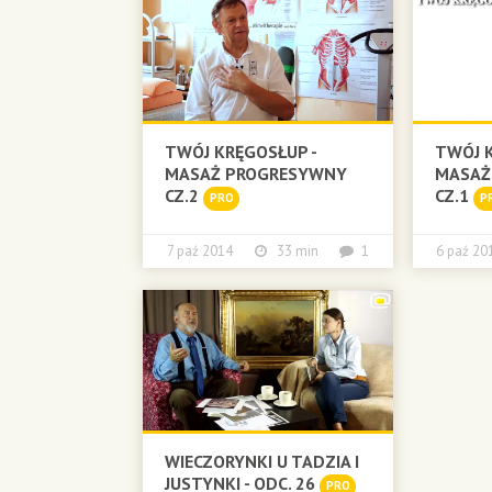
TWÓJ KRĘGOSŁUP -
TWÓJ K
MASAŻ PROGRESYWNY
MASAŻ
CZ.2
CZ.1
PRO
P
7 paź 2014
33 min
1
6 paź 
WIECZORYNKI U TADZIA I
JUSTYNKI - ODC. 26
PRO