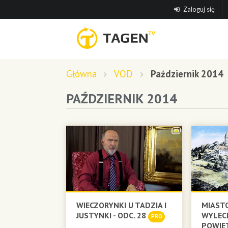
Zaloguj się
Główna
VOD
Październik 2014
PAŹDZIERNIK 2014
WIECZORYNKI U TADZIA I
MIASTO
JUSTYNKI - ODC. 28
WYLEC
PRO
POWIE