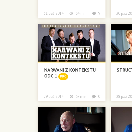
31 paź 2014
64 min
9
30 paź
NARWANI Z KONTEKSTU
STRUC
ODC.1
PRO
29 paź 2014
67 min
0
28 paź