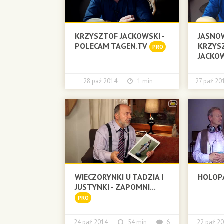
KRZYSZTOF JACKOWSKI -
JASNO
POLECAM TAGEN.TV
KRZYS
PRO
JACKOW
28 paź 2014
1 min
27 paź 
WIECZORYNKI U TADZIA I
HOLOP
JUSTYNKI - ZAPOMNI...
PRO
24 paź 2014
54 min
6
22 paź