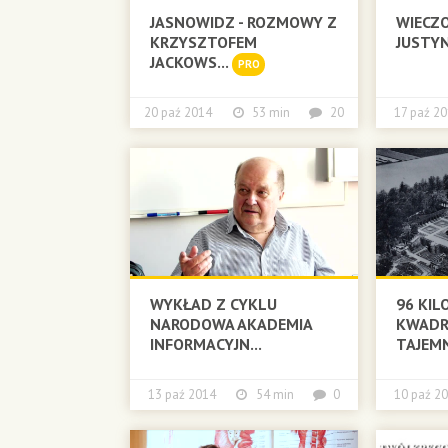
JASNOWIDZ - ROZMOWY Z
WIECZO
KRZYSZTOFEM
JUSTYN
JACKOWS...
PRO
20 paź 2014
53 min
20
17 paź
WYKŁAD Z CYKLU
96 KI
NARODOWA AKADEMIA
KWADR
INFORMACYJN...
TAJEM
13 paź 2014
54 min
0
10 paź