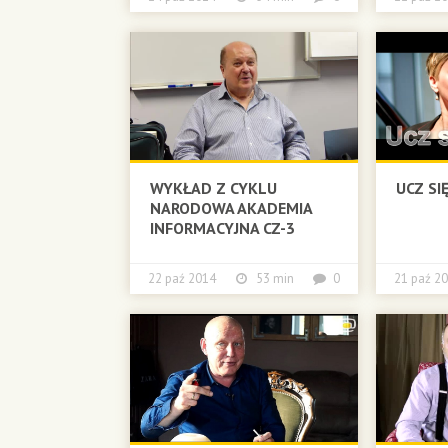
WYKŁAD Z CYKLU
UCZ SIĘ
NARODOWA AKADEMIA
INFORMACYJNA CZ-3
22 paź 2014
53 min
0
21 paź