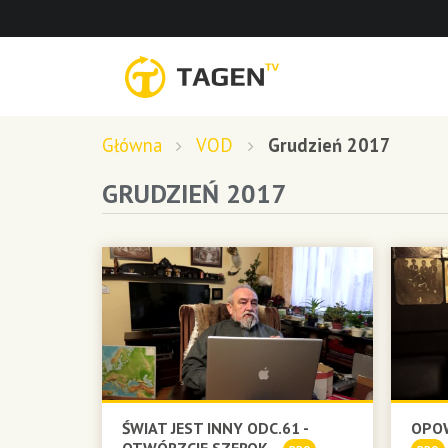
Główna
VOD
Grudzień 2017
GRUDZIEŃ 2017
ŚWIAT JEST INNY ODC.61 -
OPOW
OTWÓRZCIE SZEROK...