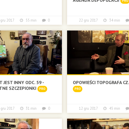
PRO
7 gru 2017
55 min
0
22 gru 2017
34 min
T JEST INNY ODC. 59 -
OPOWIEŚCI TOPOGRAFA CZ
TNE SZCZEPIONKI
PRO
PRO
 gru 2017
31 min
0
12 gru 2017
45 min