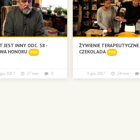
T JEST INNY ODC. 58 -
ŻYWIENIE TERAPEUTYCZNE 
AWA HONORU
CZEKOLADA
PRO
PRO
 gru 2017
27 min
0
3 gru 2017
24 min