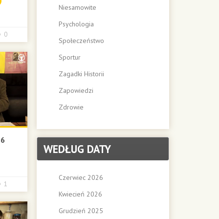
Niesamowite
Psychologia
0
Społeczeństwo
Sportur
Zagadki Historii
Zapowiedzi
Zdrowie
.6
WEDŁUG DATY
Czerwiec 2026
1
Kwiecień 2026
Grudzień 2025