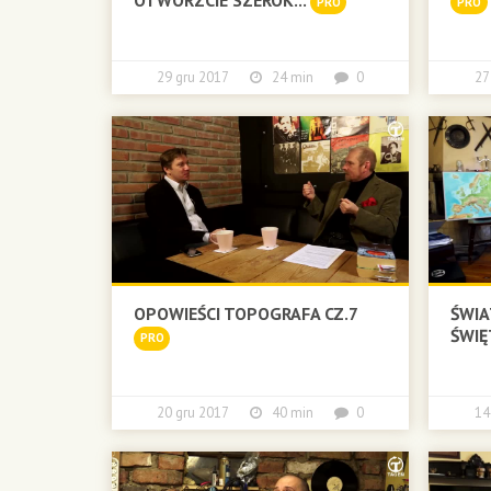
PRO
PRO
29 gru 2017
24 min
0
2
OPOWIEŚCI TOPOGRAFA CZ.7
ŚWIA
ŚWIĘ
PRO
20 gru 2017
40 min
0
14