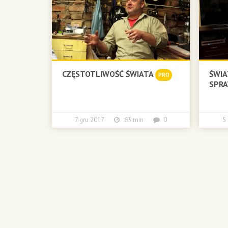
CZĘSTOTLIWOŚĆ ŚWIATA
ŚWIA
PRO
SPR
7 gru 2017
63 min
0
5