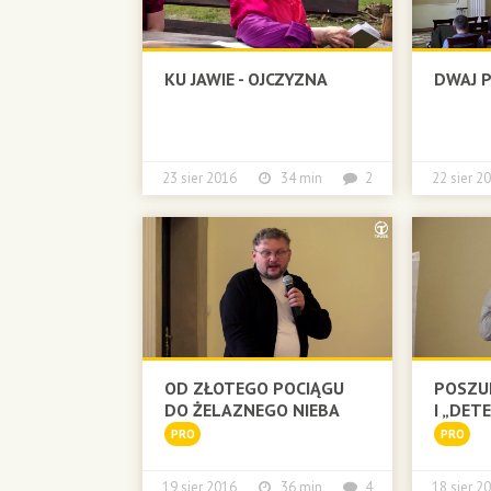
KU JAWIE - OJCZYZNA
DWAJ 
23 sier 2016
34 min
2
22 sier
OD ZŁOTEGO POCIĄGU
POSZU
DO ŻELAZNEGO NIEBA
I „DET
PRO
PRO
19 sier 2016
36 min
4
18 sier