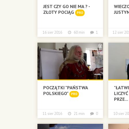
JEST CZY GO NIE MA ? -
WIECZO
ZŁOTY POCIĄG
JUSTYN
PRO
16 sier 2016
60 min
1
12 sier
POCZĄTKI "PAŃSTWA
"ŁATWI
POLSKIEGO"
LICZYĆ
PRO
PRZE...
11 sier 2016
21 min
0
10 sier