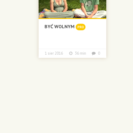
BYĆ WOLNYM
PRO
1 sier 2016
36 min
0