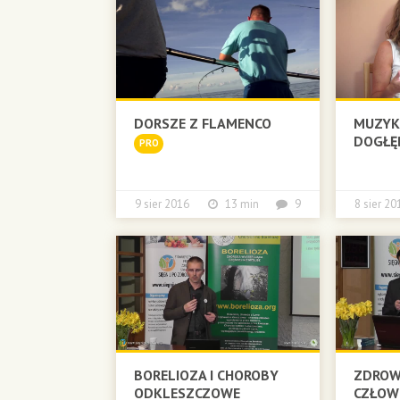
DORSZE Z FLAMENCO
MUZYK
DOGŁĘ
PRO
9 sier 2016
13 min
9
8 sier 
BORELIOZA I CHOROBY
ZDROWI
ODKLESZCZOWE
CZŁOWI