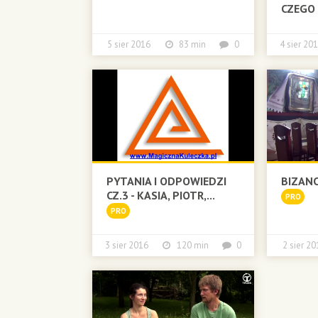
CZEGO
5 sier 2016
83 min
0
4 sier 
PYTANIA I ODPOWIEDZI
BIZANC
CZ.3 - KASIA, PIOTR,...
PRO
PRO
3 sier 2016
120 min
0
2 sier