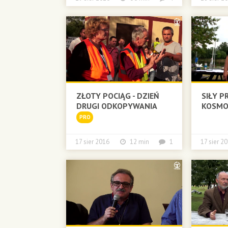
ZŁOTY POCIĄG - DZIEŃ
SIŁY P
DRUGI ODKOPYWANIA
KOSM
PRO
17 sier 2016
12 min
1
17 sier