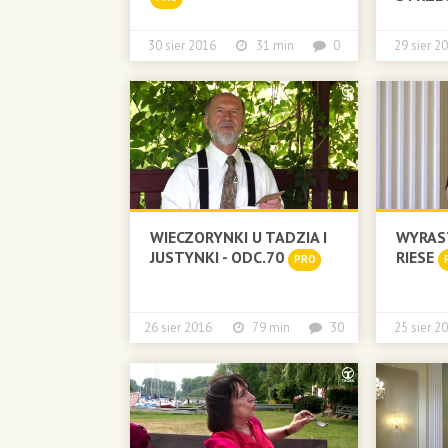
30 sier 2016
31 min
0
29 sier
WIECZORYNKI U TADZIA I
WYRAS
JUSTYNKI - ODC.70
RIESE
PRO
26 sier 2016
79 min
30
25 sier