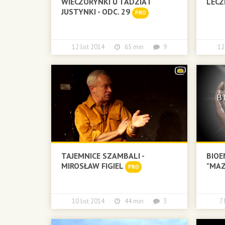
WIECZORYNKI U TADZIA I
LECZ
JUSTYNKI - ODC. 29
PRO
12 list 2014
65 min
9
12
TAJEMNICE SZAMBALI -
BIOE
MIROSŁAW FIGIEL
"MA
PRO
10 list 2014
44 min
3
7