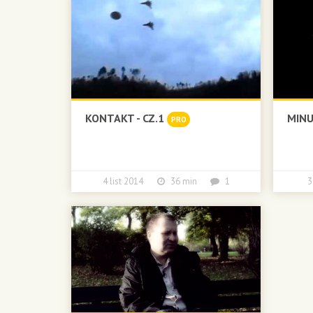
KONTAKT - CZ.1
MINU
PRO
4 list 2014
36 min
1
3