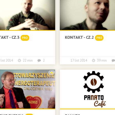
AKT - CZ.3
KONTAKT - CZ.2
PRO
PRO
 list 2014
22 min
2
17 list 2014
39 min