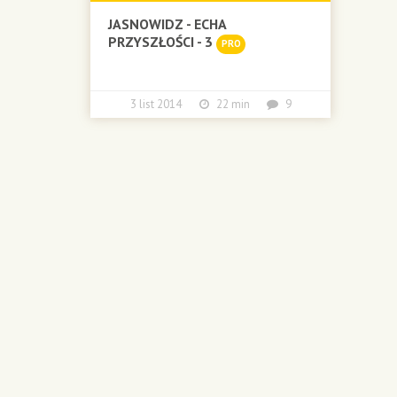
JASNOWIDZ - ECHA
PRZYSZŁOŚCI - 3
PRO
3 list 2014
22 min
9