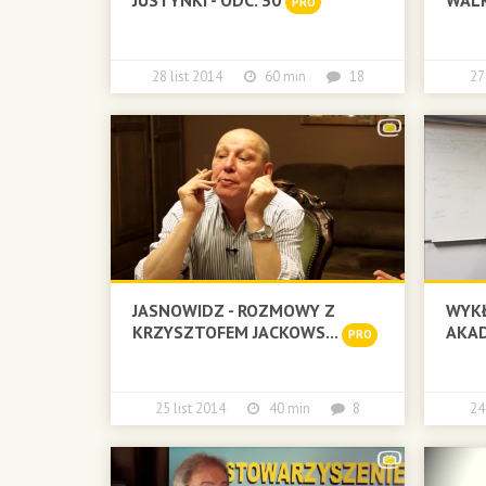
PRO
28 list 2014
60 min
18
27
JASNOWIDZ - ROZMOWY Z
WYK
KRZYSZTOFEM JACKOWS...
AKAD
PRO
25 list 2014
40 min
8
24