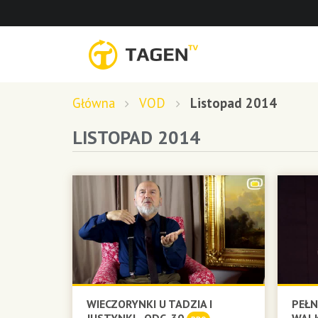
Główna
VOD
Listopad 2014
LISTOPAD 2014
WIECZORYNKI U TADZIA I
PEŁN
JUSTYNKI - ODC. 30
WALK