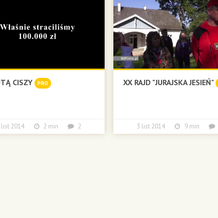
TĄ CISZY
XX RAJD "JURAJSKA JESIEŃ"
PRO
 list 2014
2 min
2
3 list 2014
9 min