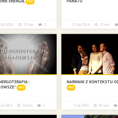
ENIE ENERGIĄ
PANATO
PRO
 list 2014
55 min
2
12 list 2014
23 min
NERGOTERAPIA -
NARWANI Z KONTEKSTU O
ZOWSZE"
PRO
PRO
 list 2014
26 min
2
5 list 2014
45 min