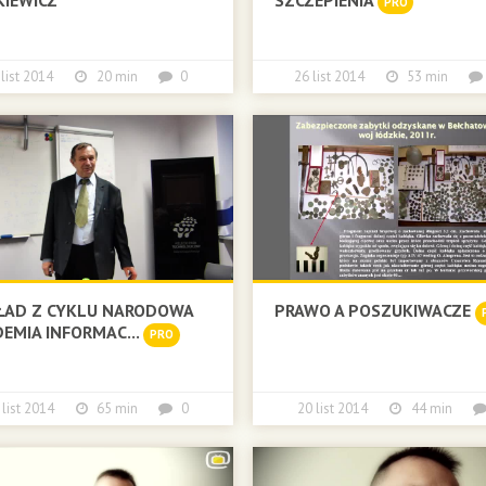
PRO
 list 2014
20 min
0
26 list 2014
53 min
ŁAD Z CYKLU NARODOWA
PRAWO A POSZUKIWACZE
EMIA INFORMAC...
PRO
 list 2014
65 min
0
20 list 2014
44 min