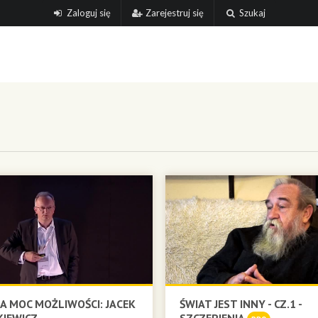
Zaloguj się
Zarejestruj się
Szukaj
A MOC MOŻLIWOŚCI: JACEK
ŚWIAT JEST INNY - CZ.1 -
IEWICZ
SZCZEPIENIA