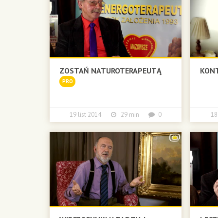
ZOSTAŃ NATUROTERAPEUTĄ
KONT
PRO
19 list 2014
29 min
0
18