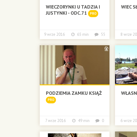
WIECZORYNKI U TADZIA I
WIEC 
JUSTYNKI - ODC.71
PRO
9 wrze 2016
65 min
55
8 wrze
PODZIEMIA ZAMKU KSIĄŻ
WŁASN
PRO
7 wrze 2016
49 min
0
6 wrze