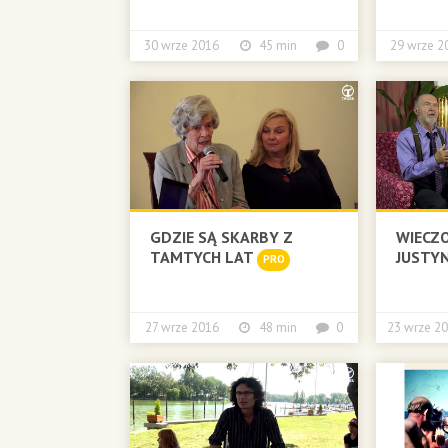
30 wrze 2016
45 min
0
29 wrze
GDZIE SĄ SKARBY Z
WIECZO
TAMTYCH LAT
JUSTYN
PRO
27 wrze 2016
48 min
0
23 wrze