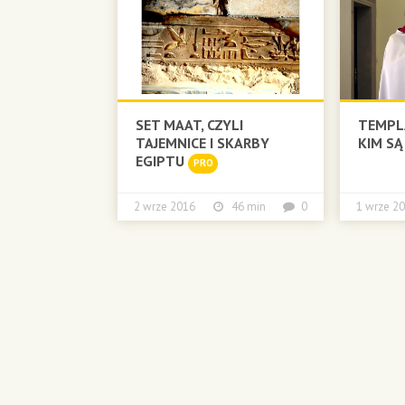
SET MAAT, CZYLI
TEMPLA
TAJEMNICE I SKARBY
KIM SĄ
EGIPTU
PRO
2 wrze 2016
46 min
0
1 wrze