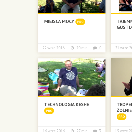
MIEJSCA MOCY
TAJEM
PRO
GUSTL
22 wrze 2016
20 min
0
21 wrze
TECHNOLOGIA KESHE
TROPE
ŻOŁNI
PRO
PRO
16 wrze 2016
27 min
3
15 wrze