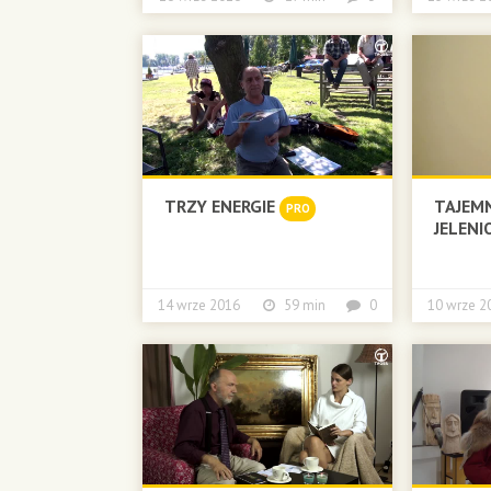
TRZY ENERGIE
TAJEMN
PRO
JELENI
14 wrze 2016
59 min
0
10 wrze