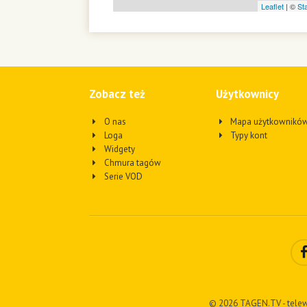
Leaflet
| ©
St
Zobacz też
Użytkownicy
O nas
Mapa użytkownikó
Loga
Typy kont
Widgety
Chmura tagów
Serie VOD
© 2026 TAGEN.TV - telew