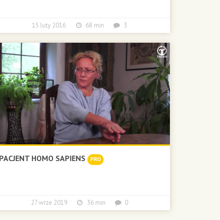
15 luty 2016
68 min
3
PACJENT HOMO SAPIENS
PRO
27 wrze 2019
36 min
0