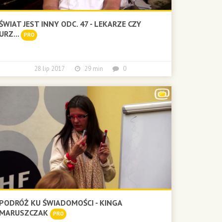
ŚWIAT JEST INNY ODC. 47 - LEKARZE CZY
URZ...
PRO
28 lip 2017
29 min
0
PODRÓŻ KU ŚWIADOMOŚCI - KINGA
MARUSZCZAK
PRO