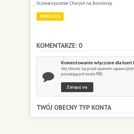
d
Stowarzyszenie Chorych na Boreliozę.
s
o
BORELIOZA
f
1
h
o
u
KOMENTARZE: 0
r
,
2
Komentowanie włączone dla kont
2
Aby chronić się przed spamem ograniczyli
m
posiadających konta PRO.
i
n
Zaloguj się
.
u
t
e
TWÓJ OBECNY TYP KONTA
s
,
5
0
s