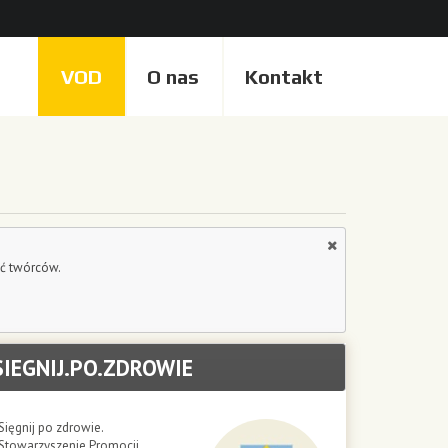
VOD
O nas
Kontakt
eć twórców.
SIEGNIJ.PO.ZDROWIE
Sięgnij po zdrowie.
Stowarzyszenie Promocji