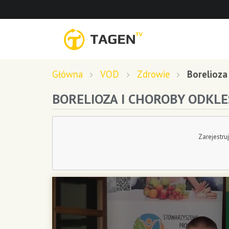
Główna
VOD
Zdrowie
Borelioza
BORELIOZA I CHOROBY ODKL
Zarejestru