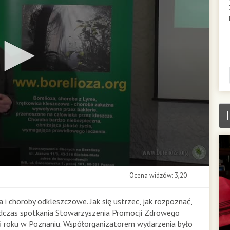
Ocena widzów: 3,20
 i choroby odkleszczowe. Jak się ustrzec, jak rozpoznać,
 podczas spotkania Stowarzyszenia Promocji Zdrowego
16 roku w Poznaniu. Współorganizatorem wydarzenia było