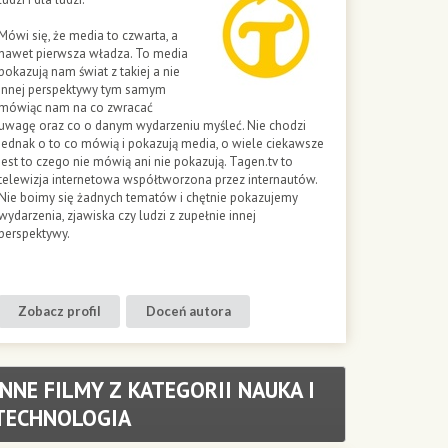
Mówi się, że media to czwarta, a
nawet pierwsza władza. To media
pokazują nam świat z takiej a nie
innej perspektywy tym samym
mówiąc nam na co zwracać
uwagę oraz co o danym wydarzeniu myśleć. Nie chodzi
jednak o to co mówią i pokazują media, o wiele ciekawsze
jest to czego nie mówią ani nie pokazują. Tagen.tv to
telewizja internetowa współtworzona przez internautów.
Nie boimy się żadnych tematów i chętnie pokazujemy
wydarzenia, zjawiska czy ludzi z zupełnie innej
perspektywy.
Zobacz profil
Doceń autora
INNE FILMY Z KATEGORII NAUKA I
TECHNOLOGIA