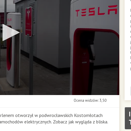
Ocena widzów: 3,50
 Orlenem otworzył w podwrocławskich Kostomłotach
amochodów elektrycznych. Zobacz jak wygląda z bliska.