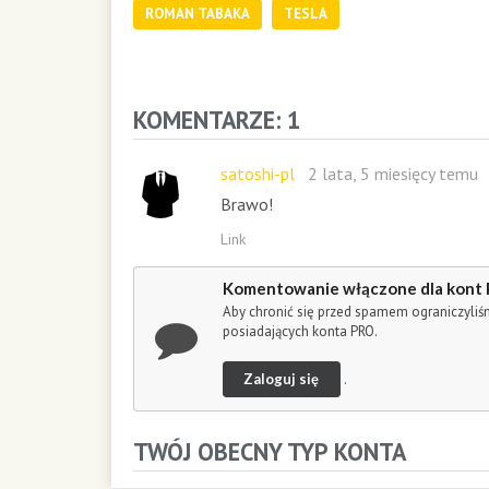
d
ROMAN TABAKA
TESLA
s
o
f
4
m
KOMENTARZE: 1
i
n
satoshi-pl
2 lata, 5 miesięcy temu
u
t
Brawo!
e
Link
s
,
2
Komentowanie włączone dla kont
s
Aby chronić się przed spamem ograniczyli
posiadających konta PRO.
e
c
o
Zaloguj się
.
n
d
s
TWÓJ OBECNY TYP KONTA
V
o