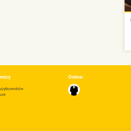
wnicy
Online:
użytkowników
kont