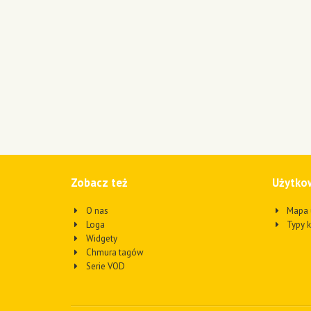
Zobacz też
Użytko
O nas
Mapa 
Loga
Typy 
Widgety
Chmura tagów
Serie VOD