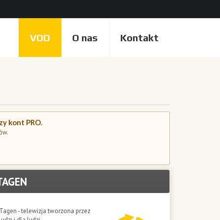
VOD
O nas
Kontakt
czy kont PRO.
ów.
TAGEN
Tagen - telewizja tworzona przez
ludzi i dla ludzi.