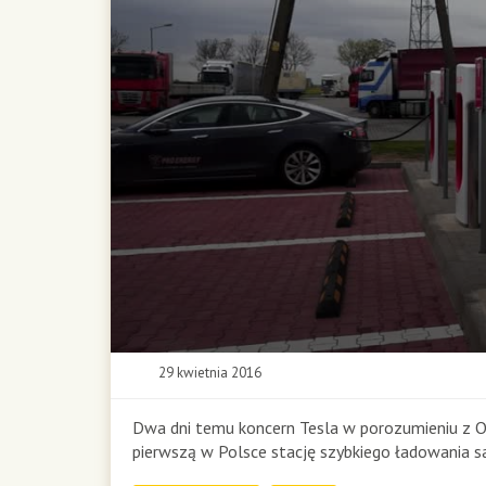
0
29 kwietnia 2016
s
e
c
Dwa dni temu koncern Tesla w porozumieniu z
o
pierwszą w Polsce stację szybkiego ładowania s
n