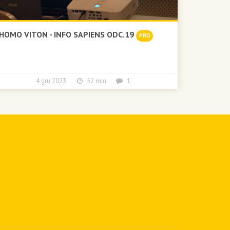
HOMO VITON - INFO SAPIENS ODC.19
PRO
4 gru 2023
52 min
1