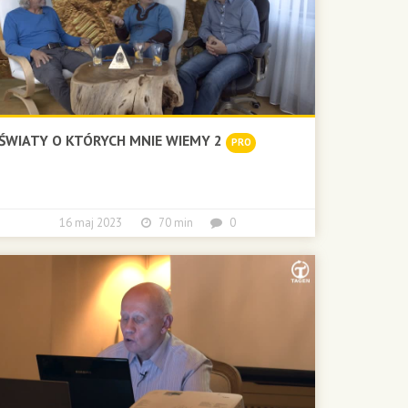
ŚWIATY O KTÓRYCH MNIE WIEMY 2
PRO
16 maj 2023
70 min
0