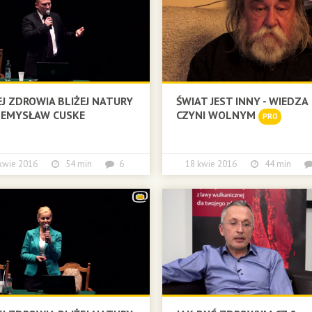
EJ ZDROWIA BLIŻEJ NATURY
ŚWIAT JEST INNY - WIEDZA
ZEMYSŁAW CUSKE
CZYNI WOLNYM
PRO
 kwie 2016
54 min
6
18 kwie 2016
44 min