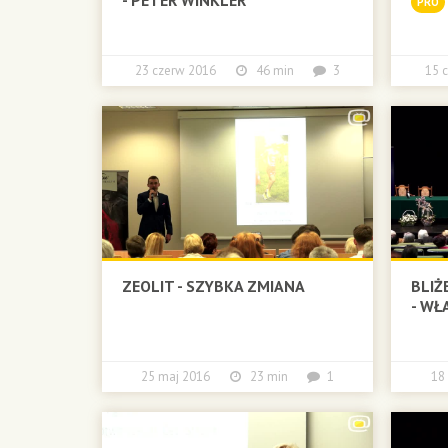
PRO
23 czerw 2016
46 min
3
15 
ZEOLIT - SZYBKA ZMIANA
BLIŻ
- WŁ
25 maj 2016
23 min
1
18