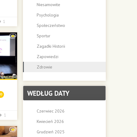
Niesamowite
Psychologia
1
Społeczeństwo
Sportur
Zagadki Historii
Zapowiedzi
Zdrowie
WEDŁUG DATY
RO
Czerwiec 2026
1
Kwiecień 2026
Grudzień 2025