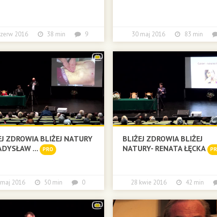
czerw 2016
38 min
9
30 maj 2016
83 min
EJ ZDROWIA BLIŻEJ NATURY
BLIŻEJ ZDROWIA BLIŻEJ
ADYSŁAW ...
NATURY- RENATA ŁĘCKA
PRO
P
 maj 2016
50 min
0
28 kwie 2016
42 min