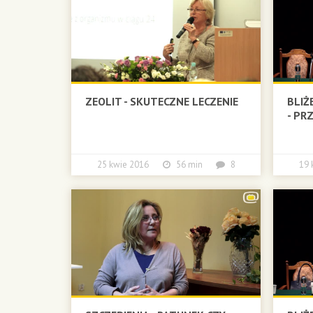
ZEOLIT - SKUTECZNE LECZENIE
BLIŻ
- PR
25 kwie 2016
56 min
8
19