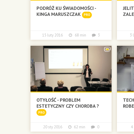
PODRÓŻ KU ŚWIADOMOŚCI -
JELI
KINGA MARUSZCZAK
ZALE
PRO
15 luty 2016
68 min
3
3
OTYŁOŚĆ - PROBLEM
TECH
ESTETYCZNY CZY CHOROBA ?
ROB
PRO
20 sty 2016
62 min
0
4