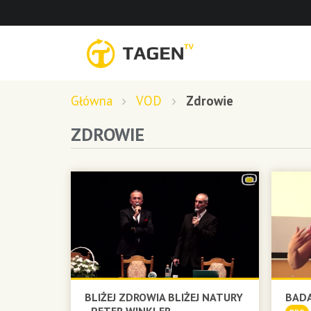
Główna
VOD
Zdrowie
ZDROWIE
BLIŻEJ ZDROWIA BLIŻEJ NATURY
BADA
- PETER WINKLER