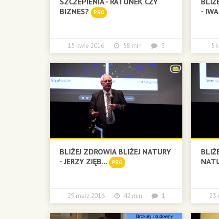
SZCZEPIENIA - RATUNEK CZY
BLIŻ
BIZNES?
- IW
PRO
15 kwie 2016
58 min
3
5 
BLIŻEJ ZDROWIA BLIŻEJ NATURY
BLIŻ
- JERZY ZIĘB...
NATU
PRO
29 marz 2016
42 min
1
23