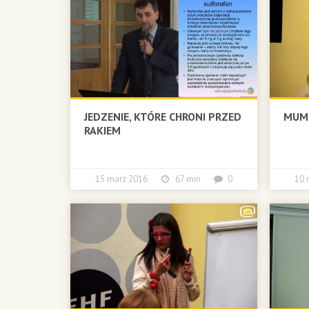
JEDZENIE, KTÓRE CHRONI PRZED
MUM
RAKIEM
15 marz 2016
67 min
0
10