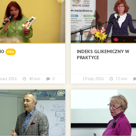
IO
INDEKS GLIKEMICZNY W
PRO
PRAKTYCE
 marz 2016
40 min
0
19 luty 2016
72 min