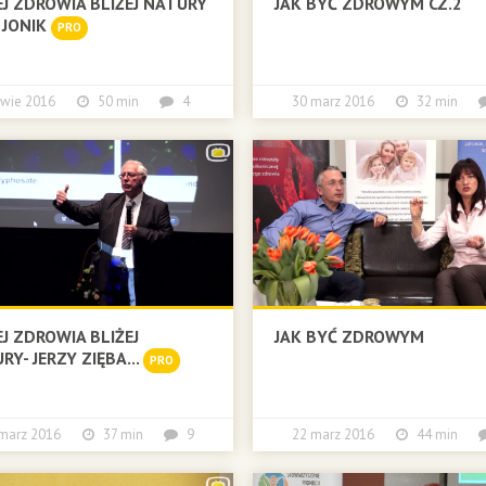
EJ ZDROWIA BLIŻEJ NATURY
JAK BYĆ ZDROWYM CZ.2
A JONIK
PRO
kwie 2016
50 min
4
30 marz 2016
32 min
EJ ZDROWIA BLIŻEJ
JAK BYĆ ZDROWYM
RY- JERZY ZIĘBA...
PRO
 marz 2016
37 min
9
22 marz 2016
44 min