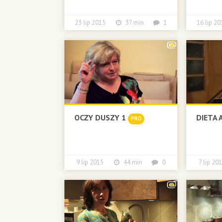
23 lip 2015
37 min
1
16 lip 
OCZY DUSZY 1
DIETA 
PRO
9 lip 2015
44 min
0
7 lip 