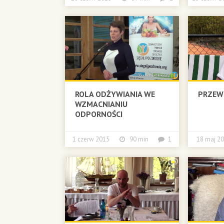
ROLA ODŻYWIANIA WE
PRZEW
WZMACNIANIU
ODPORNOŚCI
1 czerw 2015
90 min
1
18 maj