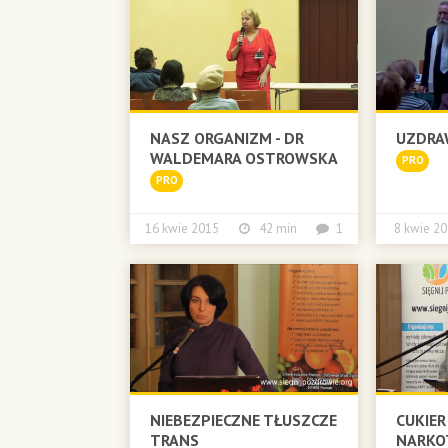
NASZ ORGANIZM - DR
UZDRA
WALDEMARA OSTROWSKA
PRO
PRO
16 kwie 2015
42 min
1
8 kwie
NIEBEZPIECZNE TŁUSZCZE
CUKIER
TRANS
NARKOT