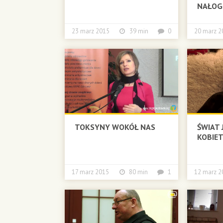
NAŁOG
23 marz 2015
39 min
0
20 marz
TOKSYNY WOKÓŁ NAS
ŚWIAT J
KOBIET
17 marz 2015
80 min
1
12 marz