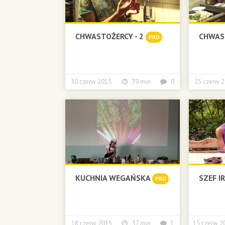
CHWASTOŻERCY - 2
CHWAS
PRO
30 czerw 2015
39 min
0
25 czer
KUCHNIA WEGAŃSKA
SZEF I
PRO
18 czerw 2015
37 min
1
15 czerw