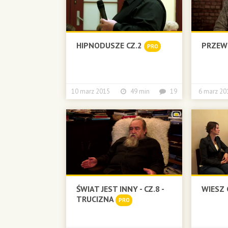
HIPNODUSZE CZ.2
PRZEW
PRO
10 marz 2015
49 min
19
6 marz 
ŚWIAT JEST INNY - CZ.8 -
WIESZ 
TRUCIZNA
PRO