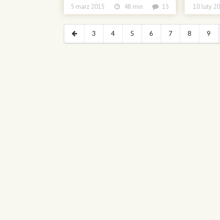
5 marz 2015
48 min
15
10 luty
3
4
5
6
7
8
9