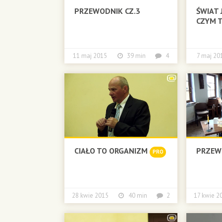
PRZEWODNIK CZ.3
ŚWIAT J
CZYM T
11 maj 2015
39 min
4
7 maj 
CIAŁO TO ORGANIZM
PRZEW
PRO
28 kwie 2015
40 min
2
17 kwie