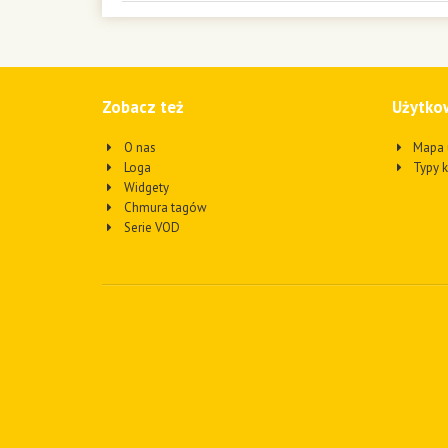
Zobacz też
Użytko
O nas
Mapa 
Loga
Typy 
Widgety
Chmura tagów
Serie VOD