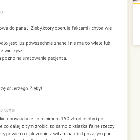
mu
owa do pana J. Zieby,ktory operuje faktami i chyba wie
bydlo jest juz powszechnie znane i nie ma to wiele lub
ie wierzysz.
 za pozno na uratowanie pacjenta.
zę dr Jerzego Zięby!
ące temu
akie opowiadanie to minimum 150 zł od osoby i po
e co dalej z tym zrobic, to samo z ksiazka fajne rzeczy
ory powie co i jak zrobic z witamina c itd pozatym pan