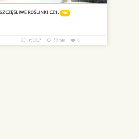
SZCZĘŚLIWE ROŚLINKI CZ1.
PRO
25 list 2017
39 min
0