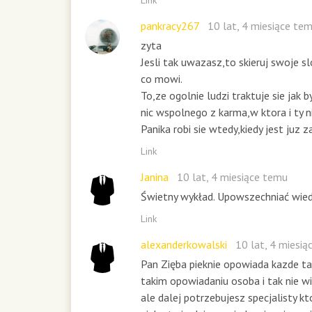
Link
pankracy267
10 lat, 4 miesiące te
zyta
Jesli tak uwazasz,to skieruj swoje sl
co mowi.
To,ze ogolnie ludzi traktuje sie jak 
nic wspolnego z karma,w ktora i ty n
Panika robi sie wtedy,kiedy jest juz
Link
Janina
10 lat, 4 miesiące temu
Świetny wykład. Upowszechniać wied
Link
alexanderkowalski
10 lat, 4 miesi
Pan Zięba pieknie opowiada kazde t
takim opowiadaniu osoba i tak nie wi
ale dalej potrzebujesz specjalisty kt