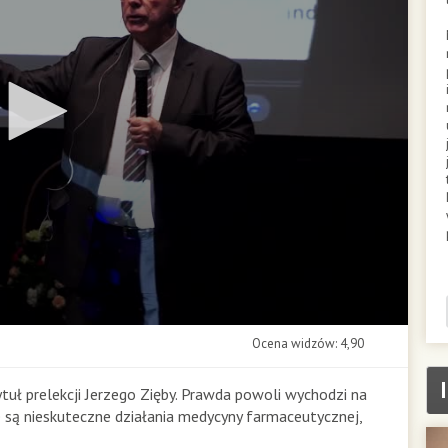
Ocena widzów: 4,90
uł prelekcji Jerzego Zięby. Prawda powoli wychodzi na
e są nieskuteczne działania medycyny farmaceutycznej,