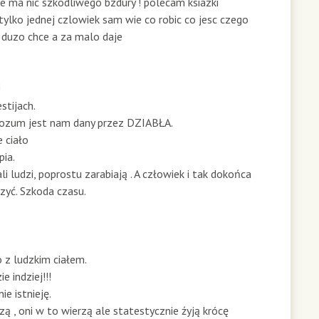
ie ma nic szkodliwego bzdury ! polecam ksiazki
ylko jednej czlowiek sam wie co robic co jesc czego
a duzo chce a za malo daje
u
stijach.
rozum jest nam dany przez DZIABŁA.
e ciało
pia.
ali ludzi, poprostu zarabiają . A człowiek i tak dokońca
rzyć. Szkoda czasu.
o z ludzkim ciałem.
 indziej!!!
ie istnieję.
czą , oni w to wierzą ale statestycznie źyją krócę