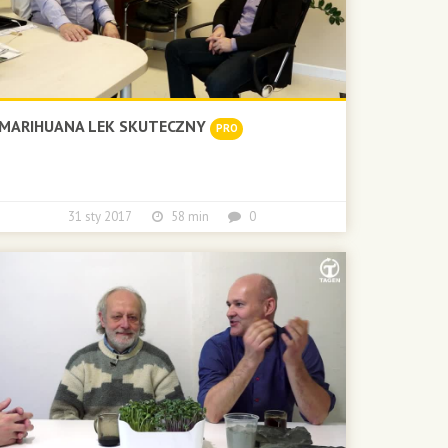
MARIHUANA LEK SKUTECZNY
PRO
31 sty 2017
58 min
0