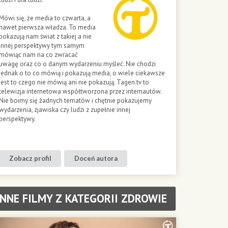
Mówi się, że media to czwarta, a
nawet pierwsza władza. To media
pokazują nam świat z takiej a nie
innej perspektywy tym samym
mówiąc nam na co zwracać
uwagę oraz co o danym wydarzeniu myśleć. Nie chodzi
jednak o to co mówią i pokazują media, o wiele ciekawsze
jest to czego nie mówią ani nie pokazują. Tagen.tv to
telewizja internetowa współtworzona przez internautów.
Nie boimy się żadnych tematów i chętnie pokazujemy
wydarzenia, zjawiska czy ludzi z zupełnie innej
perspektywy.
Zobacz profil
Doceń autora
INNE FILMY Z KATEGORII ZDROWIE