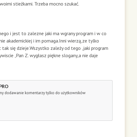
swoimi stieźkami. Trzeba mocno szukać.
go i jest to zalezne jaki ma wgrany program i w co
nie akademickiej i im pomaga.Inni wierzą,ze tylko
tak się dzieje.Wszystko zależy od tego ,jaki program
scie ,Pan Z. wygłasz piękne slogany,a nie daje
 PRO
śmy dodawanie komentarzy tylko do użytkowników