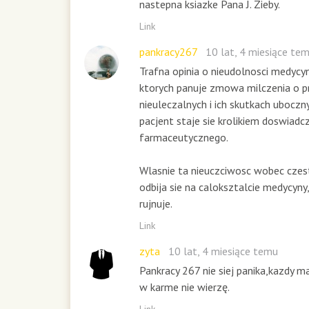
nastepna ksiazke Pana J. Zieby.
V
o
Link
l
pankracy267
10 lat, 4 miesiące te
u
m
Trafna opinia o nieudolnosci medycy
e
ktorych panuje zmowa milczenia o p
9
nieuleczalnych i ich skutkach ubocz
0
pacjent staje sie krolikiem doswiad
%
farmaceutycznego.
Wlasnie ta nieuczciwosc wobec cze
odbija sie na caloksztalcie medycyny
rujnuje.
Link
zyta
10 lat, 4 miesiące temu
Pankracy 267 nie siej panika,kazdy m
w karme nie wierzę.