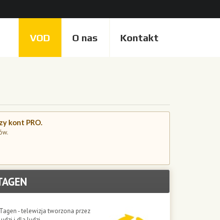
VOD
O nas
Kontakt
czy kont PRO.
ów.
TAGEN
Tagen - telewizja tworzona przez
ludzi i dla ludzi.