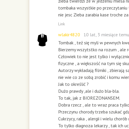
zieba twierdzi ze w jedzeniu miesa n
tombaka wszystkie po przeczytaniu t
nie jesc Zieba zarabia kase troche z
Link
wlakir4820
10 lat, 3 miesiące tem
Tombak , teź się myli w pewnych kwe
Bierzemy wszytstko na rozum , ale 
Człowiek to nie jest tylko i wyłączni
fizyczne , a większość na tym się sku
Autorzy wykładają filmiki , zbierają s
nie wie co ze sobą zrobić i komu wie
Jak to określić ?
Dużo prawdy ,ale i dużo bla-bla.
To tak, jak z BIOREZONANSEM.
Dobra rzecz , ale to wraz praca tylk
Przeczynu chorody trzeba szukać gdzie
Cukrzycy, raka , alergii i wielu chorób n
To tylko diagnoza lekarzy , tak ich u