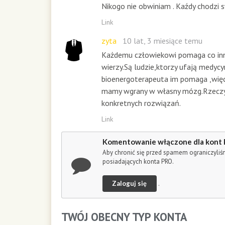
Nikogo nie obwiniam . Kaźdy chodzi 
Link
zyta
10 lat, 3 miesiące temu
Każdemu człowiekowi pomaga co inne
wierzy.Są ludzie,ktorzy ufają medycy
bioenergoterapeuta im pomaga ,więc 
mamy wgrany w własny mózg.Rzeczywi
konkretnych rozwiązań.
Link
Komentowanie włączone dla kont
Aby chronić się przed spamem ograniczyli
posiadających konta PRO.
Zaloguj się
.
TWÓJ OBECNY TYP KONTA