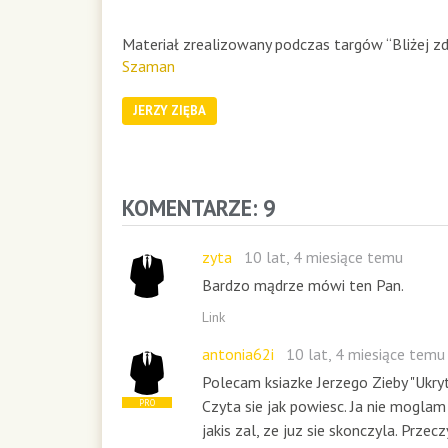
d
s
Materiał zrealizowany podczas targów “Bliżej zd
o
f
Szaman
3
7
JERZY ZIĘBA
m
i
n
u
KOMENTARZE: 9
t
e
s
zyta
10 lat, 4 miesiące temu
,
2
Bardzo mądrze mówi ten Pan.
5
Link
s
e
antonia62i
10 lat, 4 miesiące temu
c
Polecam ksiazke Jerzego Zieby "Ukryte
o
n
Czyta sie jak powiesc. Ja nie moglam
PRO
d
jakis zal, ze juz sie skonczyla. Prze
s