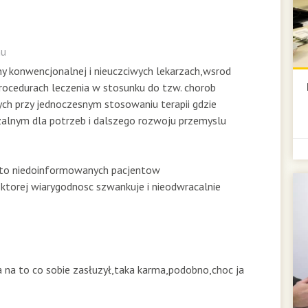
mu
ny konwencjonalnej i nieuczciwych lekarzach,wsrod
rocedurach leczenia w stosunku do tzw. chorob
nych przy jednoczesnym stosowaniu terapii gdzie
czalnym dla potrzeb i dalszego rozwoju przemyslu
sto niedoinformowanych pacjentow
,ktorej wiarygodnosc szwankuje i nieodwracalnie
a na to co sobie zasłuzył,taka karma,podobno,choc ja