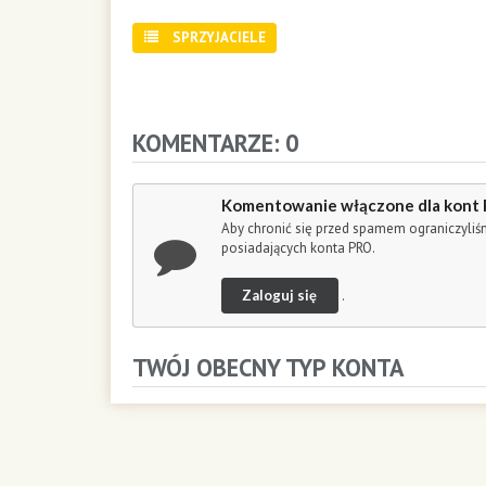
d
s
SPRZYJACIELE
o
f
5
9
m
KOMENTARZE: 0
i
n
u
Komentowanie włączone dla kont
t
Aby chronić się przed spamem ograniczyli
e
posiadających konta PRO.
s
,
Zaloguj się
.
1
7
s
TWÓJ OBECNY TYP KONTA
e
c
o
n
d
s