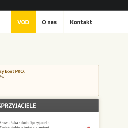
VOD
O nas
Kontakt
czy kont PRO.
ów.
SPRZYJACIELE
Słowiańska szkoła Sprzyjaciele.
Zmień siebie a świat się zmieni.