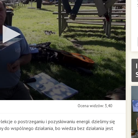
Ocena widzów: 3,40
elekcje o postrzeganiu i pozyskiwaniu energii. dzielimy się
 do wspólnego działania, bo wiedza bez działania jest