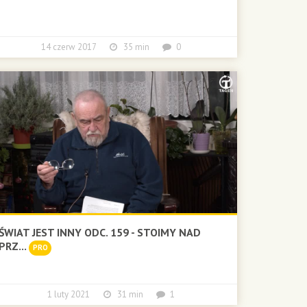
14 czerw 2017
35 min
0
ŚWIAT JEST INNY ODC. 159 - STOIMY NAD
PRZ...
PRO
1 luty 2021
31 min
1