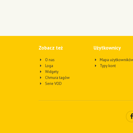
Zobacz też
Użytkownicy
O nas
Mapa użytkownikó
Loga
Typy kont
Widgety
Chmura tagów
Serie VOD