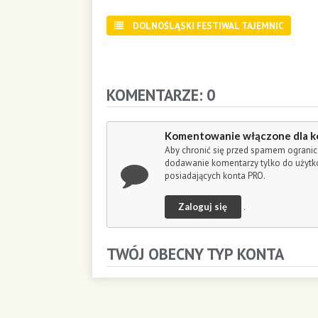
o
n
DOLNOŚLĄSKI FESTIWAL TAJEMNIC
d
s
KOMENTARZE: 0
Komentowanie włączone dla k
Aby chronić się przed spamem ogranic
dodawanie komentarzy tylko do użyt
posiadających konta PRO.
Zaloguj się
.
TWÓJ OBECNY TYP KONTA