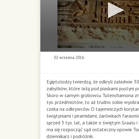
0
02 września 2016
s
e
c
o
Egiptolodzy twierdzą, że odkryli zaledwie 30
n
zabytków, które leżą pod piaskami pustyni p
d
Skoro w samym grobowcu Tutenchamona zn
s
tys. przedmiotów, to aż trudno sobie wyobraz
o
czeka na odkrywców. O tajemniczych koryta
f
świątyniami i piramidami, żarówkach faraon
0
s
sprzed 3 tys. lat, a także o świętym Graalu 
e
ma się rozpocząć sąd ostateczny opowie T
c
dziennikarz i podróżnik.