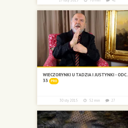
27 luty 2015
70 min
42
WIECZORYNKI U TADZIA I JUSTYNKI - ODC.
33
PRO
30 sty 2015
52 min
27