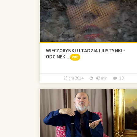
WIECZORYNKI U TADZIA I JUSTYNKI -
ODCINEK...
PRO
23 gru 2014
42 min
10