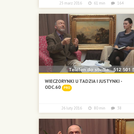
25 marz 2016
61 min
164
WIECZORYNKI U TADZIA I JUSTYNKI -
ODC.60
PRO
26 luty 2016
80 min
38