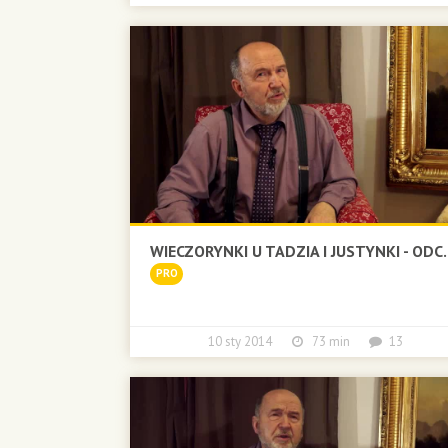
WIECZORYNKI U TADZIA I JUSTYNKI - ODC.
PRO
10 sty 2014
73 min
13