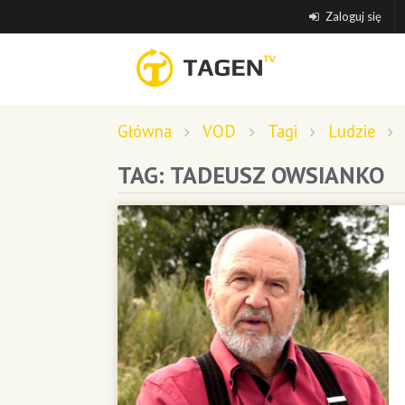
Zaloguj się
Główna
VOD
Tagi
Ludzie
TAG: TADEUSZ OWSIANKO