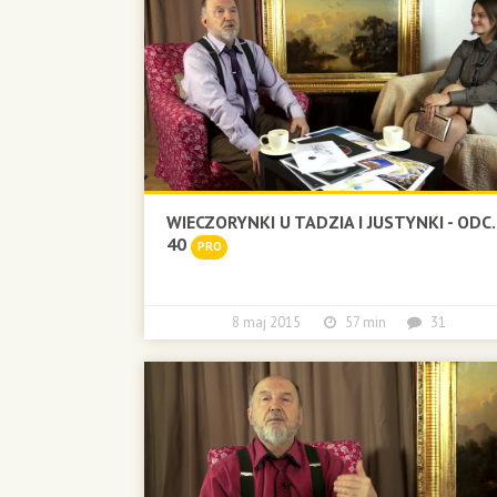
WIECZORYNKI U TADZIA I JUSTYNKI - ODC.
40
PRO
8 maj 2015
57 min
31