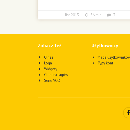
1 list 2013
56 min
3
Zobacz też
Użytkownicy
O nas
Mapa użytkownikó
Loga
Typy kont
Widgety
Chmura tagów
Serie VOD