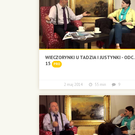
WIECZORYNKI U TADZIA I JUSTYNKI - ODC.
15
PRO
2 maj 2014
55 min
9