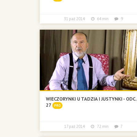
31 paź 2014
64 min
9
WIECZORYNKI U TADZIA I JUSTYNKI - ODC.
27
PRO
17 paź 2014
72 min
7