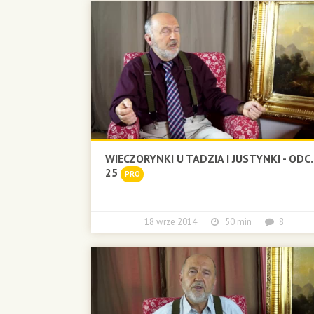
WIECZORYNKI U TADZIA I JUSTYNKI - ODC.
25
PRO
18 wrze 2014
50 min
8