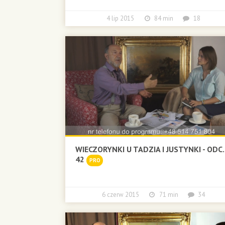
4 lip 2015
84 min
18
WIECZORYNKI U TADZIA I JUSTYNKI - ODC.
42
PRO
6 czerw 2015
71 min
34