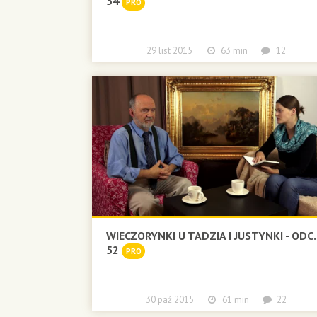
54
PRO
29 list 2015
63 min
12
WIECZORYNKI U TADZIA I JUSTYNKI - ODC.
52
PRO
30 paź 2015
61 min
22