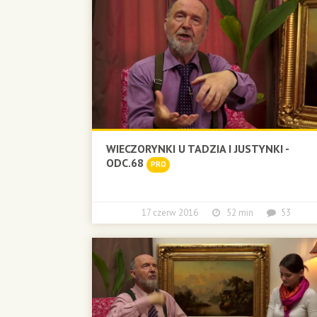
WIECZORYNKI U TADZIA I JUSTYNKI -
ODC.68
PRO
17 czerw 2016
52 min
53