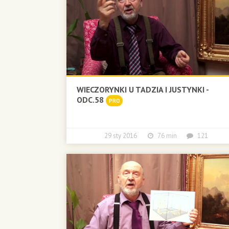
WIECZORYNKI U TADZIA I JUSTYNKI -
ODC.58
PRO
29 sty 2016
76 min
121