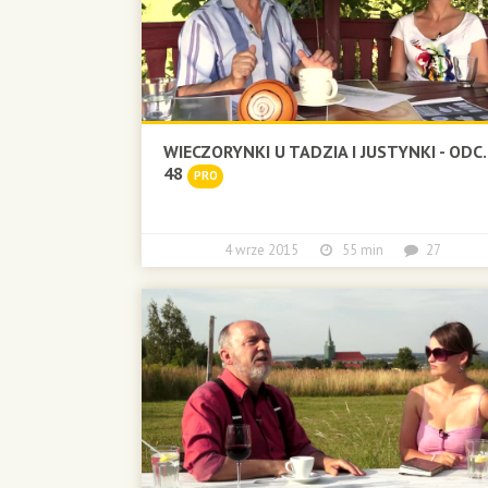
WIECZORYNKI U TADZIA I JUSTYNKI - ODC.
48
PRO
4 wrze 2015
55 min
27