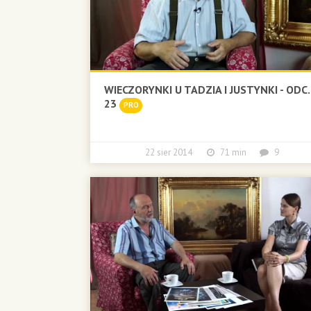
WIECZORYNKI U TADZIA I JUSTYNKI - ODC.
23
PRO
22 sier 2014
71 min
9