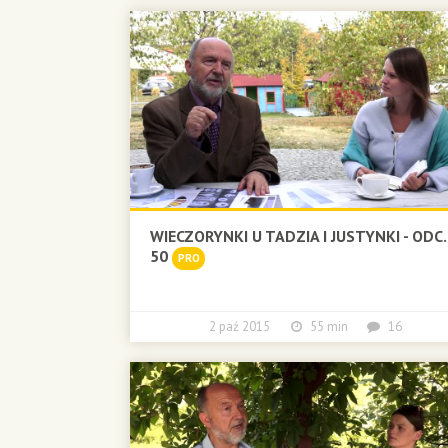
WIECZORYNKI U TADZIA I JUSTYNKI - ODC.
50
PRO
2 paź 2015
55 min
16