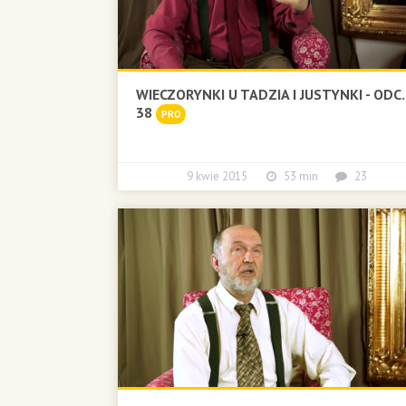
WIECZORYNKI U TADZIA I JUSTYNKI - ODC.
38
PRO
9 kwie 2015
53 min
23