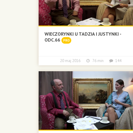
WIECZORYNKI U TADZIA I JUSTYNKI -
ODC.66
PRO
20 maj 2016
76 min
144