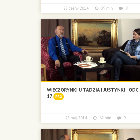
27 czerw 2014
59 min
9
WIECZORYNKI U TADZIA I JUSTYNKI - ODC.
17
PRO
28 maj 2014
62 min
9