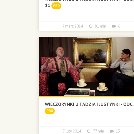
11
PRO
7 marz 2014
81 min
6
WIECZORYNKI U TADZIA I JUSTYNKI - ODC.
PRO
7 luty 2014
77 min
13