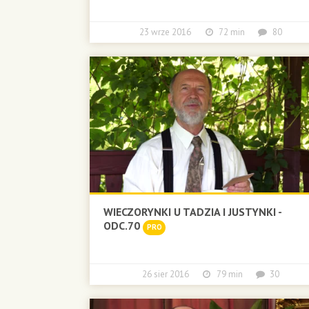
23 wrze 2016
72 min
80
WIECZORYNKI U TADZIA I JUSTYNKI -
ODC.70
PRO
26 sier 2016
79 min
30