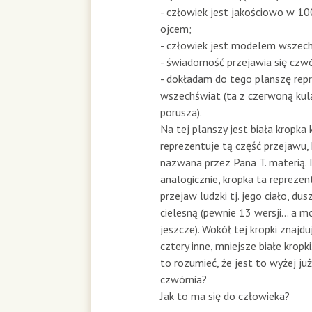
- człowiek jest jakościowo w 1
ojcem;
- człowiek jest modelem wszec
- świadomość przejawia się czw
- dokładam do tego planszę rep
wszechświat (ta z czerwoną kulą
porusza).
Na tej planszy jest biała kropka 
reprezentuje tą część przejawu,
nazwana przez Pana T. materią. I
analogicznie, kropka ta repreze
przejaw ludzki tj. jego ciało, du
cielesną (pewnie 13 wersji... a 
jeszcze). Wokół tej kropki znajdu
cztery inne, mniejsze białe krop
to rozumieć, że jest to wyżej j
czwórnia?
Jak to ma się do człowieka?