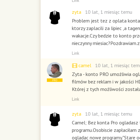
Link
zyta
10 lat, 1 miesiąc temu
Problem jest tez z oplata konta
ktorzy zaplacili za lipiec ,a tage
wakacje.Czy bedzie to konto pr
nieczynny miesiac?Pozdrawiam.z
Link
camel
10 lat, 1 miesiąc tem
Zyta - konto PRO umożliwia ogl
filmów bez reklam i w jakości H
PRO
Której z tych możliwości zosta
Link
zyta
10 lat, 1 miesiąc temu
Camel; Bez konta Pro ogladasz 
programu.Osobiscie zapłaciłam z
ogladac nowe programy."Stare 