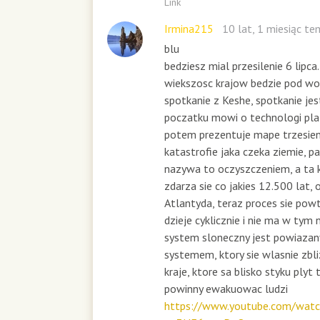
Link
Irmina215
10 lat, 1 miesiąc t
blu
bedziesz mial przesilenie 6 lipca..
wiekszosc krajow bedzie pod wo
spotkanie z Keshe, spotkanie jes
poczatku mowi o technologi pl
potem prezentuje mape trzesien
katastrofie jaka czeka ziemie, p
nazywa to oczyszczeniem, a ta 
zdarza sie co jakies 12.500 lat, 
Atlantyda, teraz proces sie powt
dzieje cyklicznie i nie ma w tym 
system sloneczny jest powiazan
systemem, ktory sie wlasnie zbl
kraje, ktore sa blisko styku plyt
powinny ewakuowac ludzi
https://www.youtube.com/watc