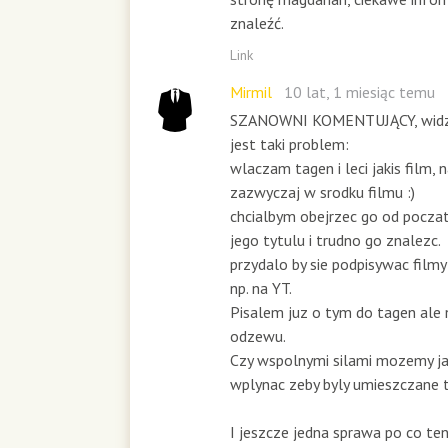
znaleźć.
Link
Mirmil
10 lat, 1 miesiąc temu
SZANOWNI KOMENTUJĄCY, widzo
jest taki problem:
wlaczam tagen i leci jakis film, 
zazwyczaj w srodku filmu :)
chcialbym obejrzec go od pocza
jego tytulu i trudno go znalezc.
przydalo by sie podpisywac filmy 
np. na YT.
Pisalem juz o tym do tagen ale 
odzewu.
Czy wspolnymi silami mozemy ja
wplynac zeby byly umieszczane 
I jeszcze jedna sprawa po co ten