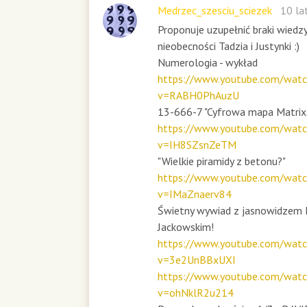
Medrzec_szesciu_sciezek
10 la
Proponuje uzupełnić braki wiedz
nieobecności Tadzia i Justynki :)
Numerologia - wykład
https://www.youtube.com/watc
v=RABH0PhAuzU
13-666-7 "Cyfrowa mapa Matrix
https://www.youtube.com/watc
v=IH8SZsnZeTM
"Wielkie piramidy z betonu?"
https://www.youtube.com/watc
v=IMaZnaerv84
Świetny wywiad z jasnowidzem
Jackowskim!
https://www.youtube.com/watc
v=3e2UnBBxUXI
https://www.youtube.com/watc
v=ohNklR2u214