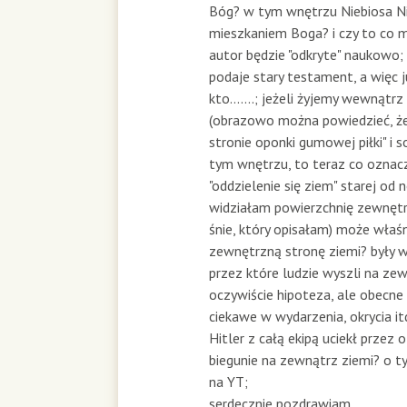
Bóg? w tym wnętrzu Niebiosa Nie
mieszkaniem Boga? i czy to co m
autor będzie "odkryte" naukowo;
podaje stary testament, a więc 
kto.......; jeżeli żyjemy wewnątrz
(obrazowo można powiedzieć, ż
stronie oponki gumowej piłki" i 
tym wnętrzu, to teraz co oznac
"oddzielenie się ziem" starej od 
widziałam powierzchnię zewnętr
śnie, który opisałam) może właś
zewnętrzną stronę ziemi? były w
przez które ludzie wyszli na zew
oczywiście hipoteza, ale obecne 
ciekawe w wydarzenia, okrycia it
Hitler z całą ekipą uciekł przez 
biegunie na zewnątrz ziemi? o ty
na YT;
serdecznie pozdrawiam