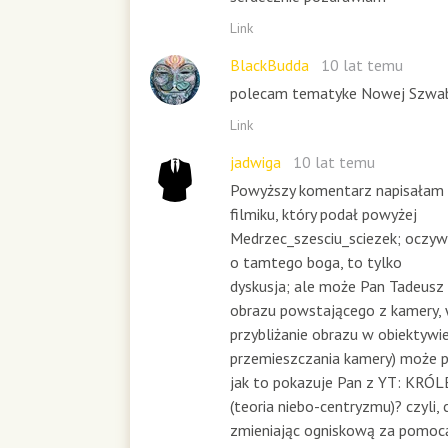
Link
BlackBudda
10 lat temu
polecam tematyke Nowej Szwab
Link
jadwiga
10 lat temu
Powyższy komentarz napisałam 
filmiku, który podał powyżej
Medrzec_szesciu_sciezek; oczywi
o tamtego boga, to tylko
dyskusja; ale może Pan Tadeusz 
obrazu powstającego z kamery, 
przybliżanie obrazu w obiektywie
przemieszczania kamery) może 
jak to pokazuje Pan z YT: KRÓ
(teoria niebo-centryzmu)? czyli,
zmieniając ogniskową za pomoc