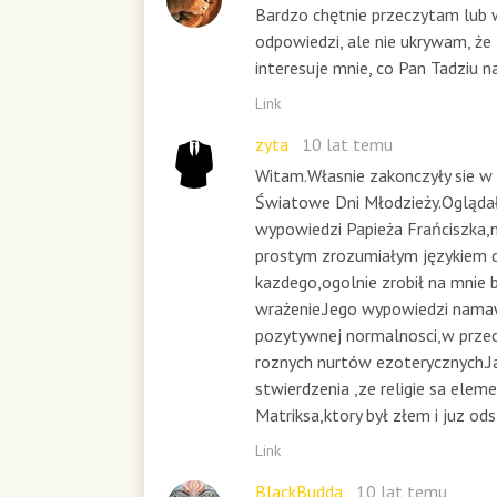
Bardzo chętnie przeczytam lub
odpowiedzi, ale nie ukrywam, że
interesuje mnie, co Pan Tadziu 
Link
zyta
10 lat temu
Witam.Własnie zakonczyły sie w
Światowe Dni Młodzieży.Oglądał
wypowiedzi Papieża Frańciszka
prostym zrozumiałym językiem 
kazdego,ogolnie zrobił na mnie 
wrażenie.Jego wypowiedzi nama
pozytywnej normalnosci,w przec
roznych nurtów ezoterycznych.J
stwierdzenia ,ze religie sa ele
Matriksa,ktory był złem i juz od
Link
BlackBudda
10 lat temu