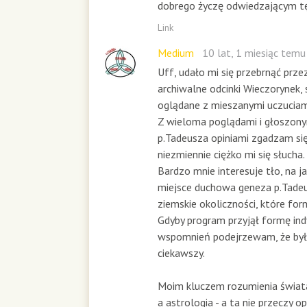
dobrego życzę odwiedzającym tę
Link
Medium
10 lat, 1 miesiąc temu
Uff, udało mi się przebrnąć prze
archiwalne odcinki Wieczorynek, 
oglądane z mieszanymi uczuciami
Z wieloma poglądami i głoszony
p.Tadeusza opiniami zgadzam się
niezmiennie ciężko mi się słucha.
Bardzo mnie interesuje tło, na j
miejsce duchowa geneza p.Tadeu
ziemskie okoliczności, które fo
Gdyby program przyjął formę in
wspomnień podejrzewam, że był
ciekawszy.
Moim kluczem rozumienia świata n
a astrologia - a ta nie przeczy 