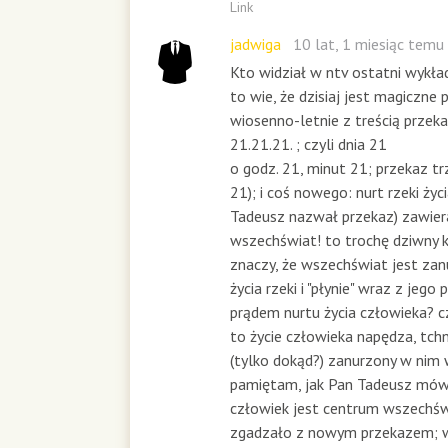
Link
jadwiga
10 lat, 1 miesiąc temu
Kto widział w ntv ostatni wykła
to wie, że dzisiaj jest magiczne p
wiosenno-letnie z treścią przeka
21.21.21. ; czyli dnia 21
o godz. 21, minut 21; przekaz tr
21); i coś nowego: nurt rzeki życ
Tadeusz nazwał przekaz) zawier
wszechświat! to trochę dziwny 
znaczy, że wszechświat jest zan
życia rzeki i "płynie" wraz z jego
prądem nurtu życia człowieka? cz
to życie człowieka napędza, tchn
(tylko dokąd?) zanurzony w nim
pamiętam, jak Pan Tadeusz mówił
człowiek jest centrum wszechświ
zgadzało z nowym przekazem; 