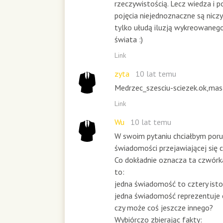
rzeczywistością. Lecz wiedza i p
pojęcia niejednoznaczne są nicz
tylko ułudą iluzją wykreowanego
świata :)
Link
zyta
10 lat temu
Medrzec_szesciu-sciezek.ok,masz
Link
Wu
10 lat temu
W swoim pytaniu chciałbym por
świadomości przejawiającej się 
Co dokładnie oznacza ta czwórka
to:
jedna świadomość to cztery isto
jedna świadomość reprezentuje 
czy może coś jeszcze innego?
Wybiórczo zbierając fakty: