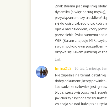
Znak Barana jest najsilniej obdar
dynamiką (a więc naturą męską), 
przywiązaniem czy troskliwością
się do opisu takiego ojca, który n
opieki nad dzieckiem, który poz
przez siebie świat samemu sobie
WIR (Baran) znajduje MIR, czyli 
swoim pokojowym porządkiem w
okrywa się KIRem (umiera) w zna
Link
Irmina215
10 lat, 1 miesiąc t
Nie zupelnie na temat ostatniej 
dobry dokument, ktory powinien 
kto sadzi ze czlowiek jest grze
biblia, rzeczywistoscv jest zupel
jak chorzy psychopatyczni ludziew
zn ecaja sie nad ludzi przez tysia