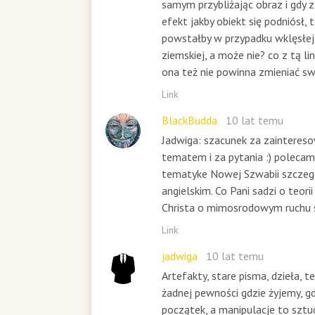
samym przybliżając obraz i gdy z
efekt jakby obiekt się podniósł, 
powstałby w przypadku wklęsłej 
ziemskiej, a może nie? co z tą li
ona też nie powinna zmieniać s
Link
BlackBudda
10 lat temu
Jadwiga: szacunek za zainteres
tematem i za pytania :) polecam
tematyke Nowej Szwabii szczego
angielskim. Co Pani sadzi o teori
Christa o mimosrodowym ruchu 
Link
jadwiga
10 lat temu
Artefakty, stare pisma, dzieła, t
żadnej pewności gdzie żyjemy, gd
początek, a manipulacje to sztu