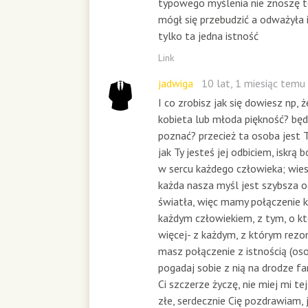
typowego myślenia nie znoszę t
mógł się przebudzić a odważyła i
tylko ta jedna istność
Link
jadwiga
10 lat, 1 miesiąc temu
I co zrobisz jak się dowiesz np, ż
kobieta lub młoda piękność? będz
poznać? przecież ta osoba jest 
jak Ty jesteś jej odbiciem, iskrą 
w sercu każdego człowieka; wies
każda nasza myśl jest szybsza o
światła, więc mamy połączenie
każdym człowiekiem, z tym, o k
więcej- z każdym, z którym rezo
masz połączenie z istnością (os
pogadaj sobie z nią na drodze 
Ci szczerze życzę, nie miej mi t
złe, serdecznie Cię pozdrawiam,