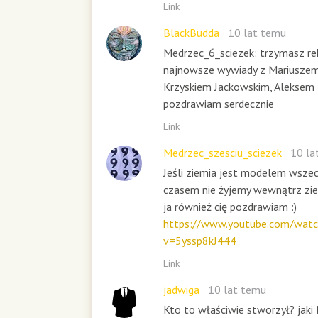
Link
BlackBudda
10 lat temu
Medrzec_6_sciezek: trzymasz rek
najnowsze wywiady z Mariuszem
Krzyskiem Jackowskim, Aleksem 
pozdrawiam serdecznie
Link
Medrzec_szesciu_sciezek
10 la
Jeśli ziemia jest modelem wsze
czasem nie żyjemy wewnątrz zi
ja również cię pozdrawiam :)
https://www.youtube.com/watc
v=5yssp8kJ444
Link
jadwiga
10 lat temu
Kto to właściwie stworzył? jaki 