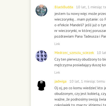
n
u
BlackBudda
10 lat, 1 miesiąc 
t
jestem tu nowy więc może prze
e
wieczorynkę... mam pytanie: co 
s
o efekcie Mandeli? jeśli już o t
,
2
nr wieczorynki, w której porusza
5
pozdrawiam Pana Tadeusza i Pan
s
Link
e
c
Medrzec_szesciu_sciezek
10 la
o
n
Czy ten pierwszy obudzony to bi
d
mężczyzna posiadający duszę ko
s
Link
jadwiga
10 lat, 1 miesiąc temu
Oj oj, po co komu wiedzieć kto 
obudzonym, czy jest kobietą, cz
ważne, że podnosimy swoją świ
cokolwiek to znaczy; idziemy i t