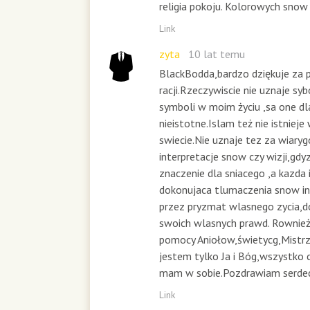
religia pokoju. Kolorowych snow
Link
zyta
10 lat temu
BlackBodda,bardzo dziękuje za 
racji.Rzeczywiscie nie uznaje sybo
symboli w moim życiu ,sa one dl
nieistotne.Islam też nie istniej
swiecie.Nie uznaje tez za wiary
interpretacje snow czy wizji,gdy
znaczenie dla sniacego ,a kazda
dokonujaca tlumaczenia snow inn
przez pryzmat wlasnego zycia,d
swoich wlasnych prawd. Rownież
pomocy Aniołow,świetycg,Mistrz
jestem tylko Ja i Bóg,wszystko 
mam w sobie.Pozdrawiam serdec
Link