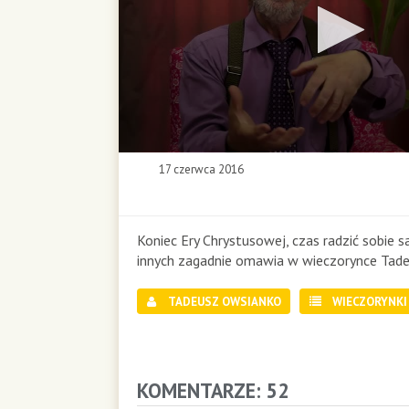
0
17 czerwca 2016
s
e
c
o
Koniec Ery Chrystusowej, czas radzić sobie 
n
innych zagadnie omawia w wieczorynce Tad
d
s
TADEUSZ OWSIANKO
WIECZORYNKI
o
f
5
2
m
KOMENTARZE: 52
i