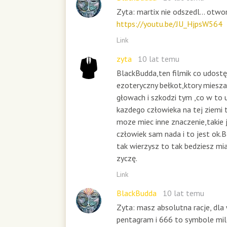
Zyta: martix nie odszedl... otwo
https://youtu.be/JU_HjpsW564
Link
zyta
10 lat temu
BlackBudda,ten filmik co udostę
ezoteryczny bełkot,ktory miesz
głowach i szkodzi tym ,co w to 
kazdego człowieka na tej ziemi
moze miec inne znaczenie,takie j
człowiek sam nada i to jest ok.B
tak wierzysz to tak bedziesz mia
zyczę.
Link
BlackBudda
10 lat temu
Zyta: masz absolutna racje, dla 
pentagram i 666 to symbole milo