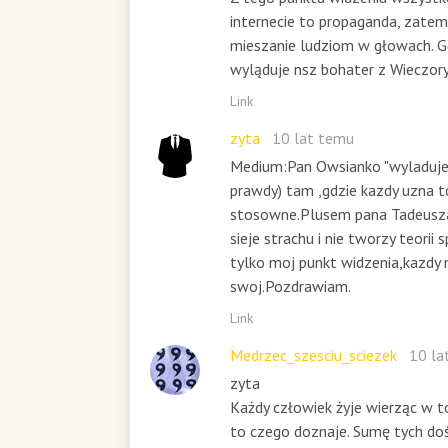
internecie to propaganda, za
mieszanie ludziom w głowach. 
wyląduje nsz bohater z Wieczor
Link
zyta
10 lat temu
Medium:Pan Owsianko "wyladuje
prawdy) tam ,gdzie kazdy uzna t
stosowne.Plusem pana Tadeusza 
sieje strachu i nie tworzy teorii
tylko moj punkt widzenia,kazdy
swoj.Pozdrawiam.
Link
Medrzec_szesciu_sciezek
10 la
zyta
Każdy człowiek żyje wierząc w t
to czego doznaje. Sumę tych do