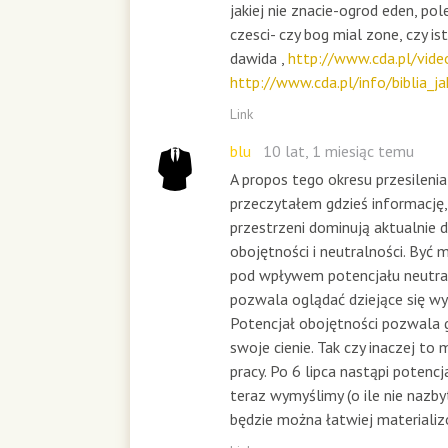
jakiej nie znacie-ogrod eden, po
czesci- czy bog mial zone, czy i
dawida ,
http://www.cda.pl/vid
http://www.cda.pl/info/biblia_j
Link
blu
10 lat, 1 miesiąc temu
A propos tego okresu przesilenia
przeczytałem gdzieś informację,
przestrzeni dominują aktualnie 
obojętności i neutralności. Być 
pod wpływem potencjału neutral
pozwala oglądać dziejące się wy
Potencjał obojętności pozwala g
swoje cienie. Tak czy inaczej to
pracy. Po 6 lipca nastąpi potencj
teraz wymyślimy (o ile nie nazb
będzie można łatwiej materiali