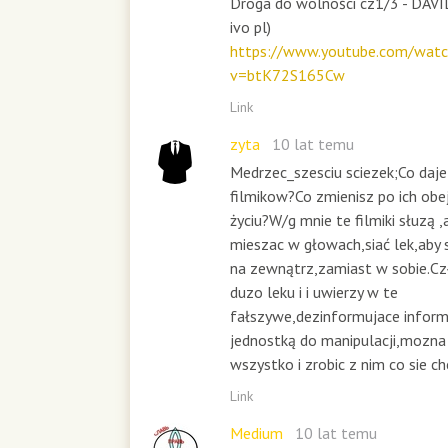
Droga do wolności cz1/3 - DAVI
ivo pl)
https://www.youtube.com/watc
v=btK72S165Cw
Link
zyta
10 lat temu
Medrzec_szesciu sciezek;Co daje
filmikow?Co zmienisz po ich ob
życiu?W/g mnie te filmiki słuzą 
mieszac w głowach,siać lek,aby 
na zewnątrz,zamiast w sobie.Cz
duzo leku i i uwierzy w te
fałszywe,dezinformujace informa
jednostką do manipulacji,moz
wszystko i zrobic z nim co sie c
Link
Medium
10 lat temu