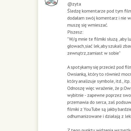
@zyta
Śledzę komentarze pod tym fil
dodałam swój komentarz i nie 
muszę się wmieszać.
Piszesz:
"W/g mnie te filmiki słuzą ,aby
głowach,siać lek,aby szukali zba
zewnątrz,zamiast w sobie"
A spotykamy się przecież pod f
Owsianką, który to również moc
który analizuje symbole, itd., itp.
Odnoszę więc wrażenie, że p.Ow
wybitnie - zapewne poprzez swoj
przemawia do serca, zaś podsuw
filmiki z YouTube są jakby bardzi
odhumanizowane i działają z lekk
Z tego punktu widzenia wszystk