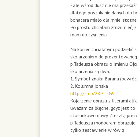
- ale wśród dusz nie ma przekaź
dlatego poszukanie danych do h
bohatera miało dla mnie istotne
Po prostu chciałam zrozumieć, z
mam do czynienia.
Na koniec chciałabym podzielić 
skojarzeniem do prezentowaneg
p.Tadeusza obrazu o Imieniu Ojc
skojarzenia są dwa:
1. Symbol znaku Barana (odwróc
2. Kolumna jońska
http://j.mp/28PL2G9
Kojarzenie obrazu z literami alf
uważam za błędne, gdyż jest t
stosunkowo nowy. Zresztą prez
p.Tadeusza monodram obrazuje ni
tylko zestawienie wirów :)