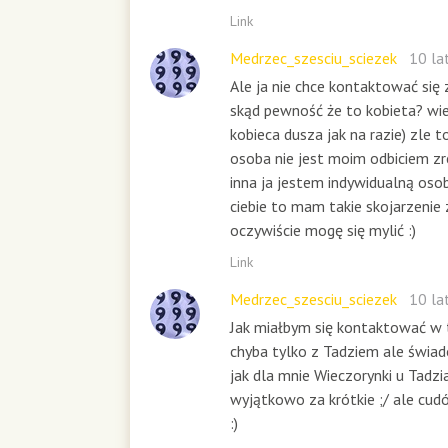
Link
Medrzec_szesciu_sciezek
10 la
Ale ja nie chce kontaktować się 
skąd pewność że to kobieta? wi
kobieca dusza jak na razie) zle t
osoba nie jest moim odbiciem zr
inna ja jestem indywidualną osobą
ciebie to mam takie skojarzenie
oczywiście mogę się mylić :)
Link
Medrzec_szesciu_sciezek
10 la
Jak miałbym się kontaktować w 
chyba tylko z Tadziem ale świa
jak dla mnie Wieczorynki u Tadzia
wyjątkowo za krótkie ;/ ale c
:)