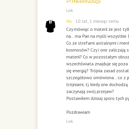
v=3NE6mtuDuQs
Link
Wu
10 lat, 1 miesiąc temu
Czy mówiąc o materii że jest ty
na... ma Pan na myśli wszystki
Co ze strefami astralnymi i men
kosmosów? Czy i one zaliczają s
materii? Co w pozostałym obsz
wszechświata znajduje się poza
się energią? Trójnia zasad został
szczegółowo omówiona... co z 
trójniami, tj. kiedy one dochodzą
zaczynają swój przejaw?
Postawiłem dzisiaj sporo tych py
Pozdrawiam
Link