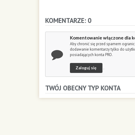
o
n
d
KOMENTARZE: 0
s
Komentowanie włączone dla k
Aby chronić się przed spamem ogranic
dodawanie komentarzy tylko do użyt
posiadających konta PRO.
Zaloguj się
.
TWÓJ OBECNY TYP KONTA