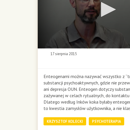
0
17 sierpnia 2015
s
e
c
o
Enteogenami można nazywać wszystko z “trz
n
substancji psychoaktywnych, gdzie nie przew
d
ani depresja
OUN
. Enteogen dotyczy substanc
s
zażywanej w celach rytualnych, do kontaktu
o
Dlatego według Inków koka byłaby enteog
f
to kwestia zamysłów użytkownika, a nie klas
0
s
e
KRZYSZTOF KOLECKI
PSYCHOTERAPIA
c