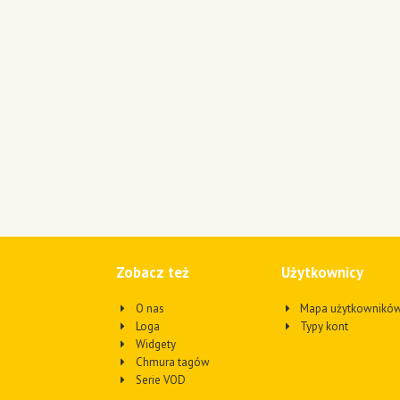
Zobacz też
Użytkownicy
O nas
Mapa użytkownikó
Loga
Typy kont
Widgety
Chmura tagów
Serie VOD