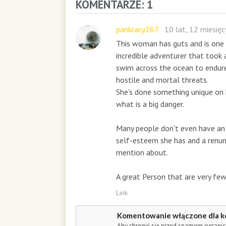
KOMENTARZE: 1
o
n
d
pankracy267
10 lat, 12 miesię
s
This woman has guts and is one
incredible adventurer that took a
swim across the ocean to endure
hostile and mortal threats.
She's done something unique on
what is a big danger.
Many people don't even have a
self-esteem she has and a renun
mention about.
A great Person that are very f
Link
Komentowanie włączone dla k
Aby chronić się przed spamem ogranic