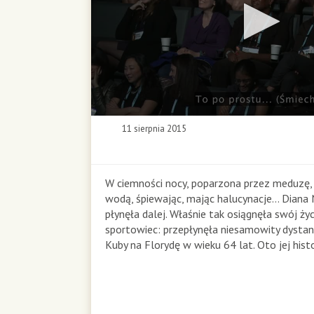
0
11 sierpnia 2015
s
e
c
o
W ciemności nocy, poparzona przez meduzę, 
n
wodą, śpiewając, mając halucynacje… Diana 
d
płynęła dalej. Właśnie tak osiągnęła swój ży
s
sportowiec: przepłynęła niesamowity dysta
o
Kuby na Florydę w wieku 64 lat. Oto jej histo
f
0
s
e
c