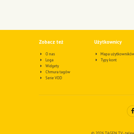
Zobacz też
Użytkownicy
O nas
Mapa użytkownikó
Loga
Typy kont
Widgety
Chmura tagów
Serie VOD
© 2026 TAGEN.TV - telew