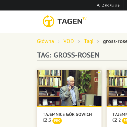
Zaloguj się
Główna
VOD
Tagi
gross-ros
TAG: GROSS-ROSEN
TAJEMNICE GÓR SOWICH
TAJEM
CZ.3
CZ.2
PRO
P