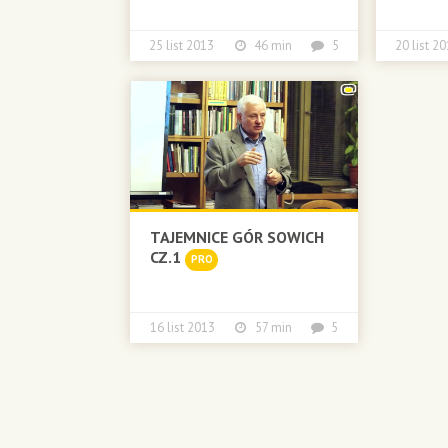
25 list 2013
46 min
5
20 list
TAJEMNICE GÓR SOWICH
CZ.1
PRO
16 list 2013
57 min
5