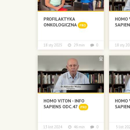
PROFILAKTYKA
HOMO V
ONKOLOGICZNA
SAPIE
PRO
18 sty 2025
29 min
0
18 sty
HOMO VITON - INFO
HOMO V
SAPIENS ODC.47
SAPIE
PRO
13 list 2024
46 min
0
5 list 