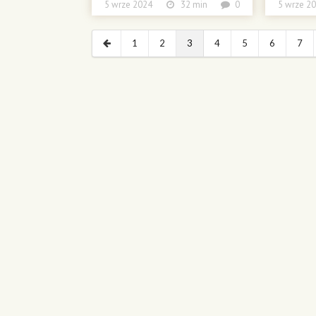
5 wrze 2024
32 min
0
5 wrze
1
2
3
4
5
6
7