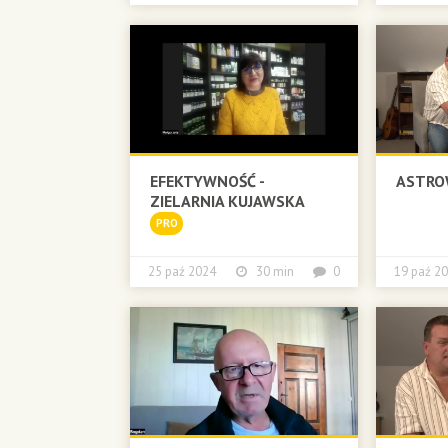
EFEKTYWNOŚĆ -
ASTRO
ZIELARNIA KUJAWSKA
PRO
25 paź 2024
30 min
0
19 paź