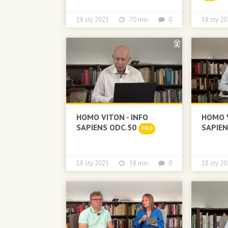
18 sty 2025
70 min
0
18 sty
HOMO VITON - INFO
HOMO V
SAPIENS ODC.50
SAPIE
PRO
18 sty 2025
58 min
0
18 sty