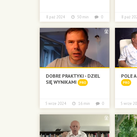
8 paź 2024
50 min
0
8 paź 
DOBRE PRAKTYKI - DZIEL
POLE 
SIĘ WYNIKAMI
PRO
PRO
5 wrze 2024
16 min
0
5 wrze