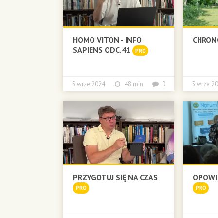
HOMO VITON - INFO
CHRON
SAPIENS ODC.41
PRO
5 wrze 2024
48 min
0
5 wrze
PRZYGOTUJ SIĘ NA CZAS
OPOWI
PRO
PRO