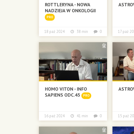
ROTTLERYNA - NOWA
ASTRO
NADZIEJA W ONKOLOGII
PRO
18 paź 2024
38 min
0
17 paź
HOMO VITON - INFO
ASTRO
SAPIENS ODC.45
PRO
16 paź 2024
41 min
0
15 paź