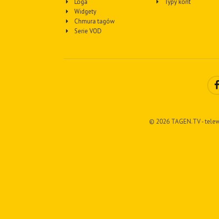
Loga
Typy kont
Widgety
Chmura tagów
Serie VOD
© 2026 TAGEN.TV - telew