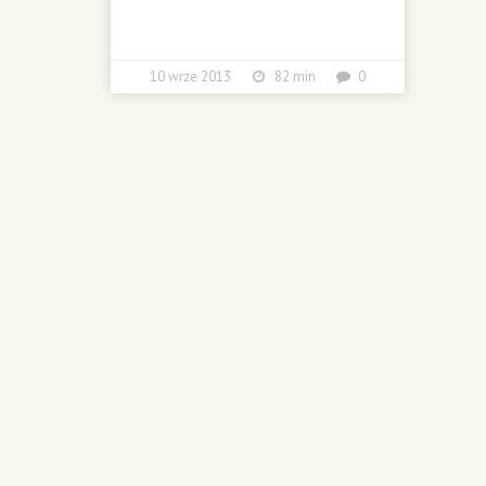
10 wrze 2013
82 min
0