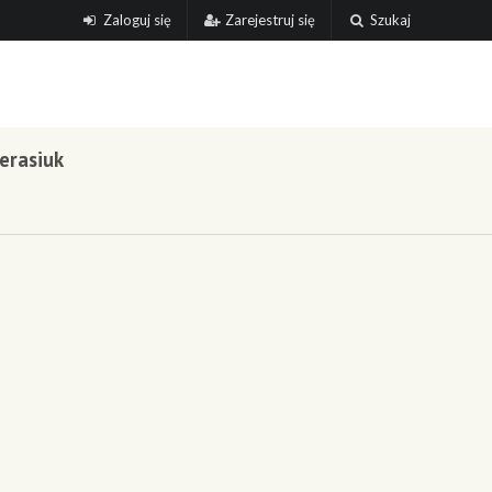
Zaloguj się
Zarejestruj się
Szukaj
erasiuk