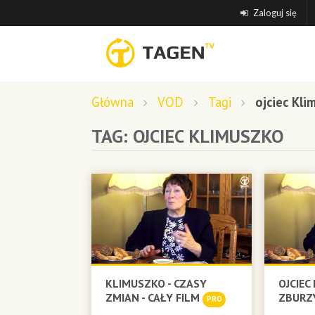
Zaloguj się
Główna
VOD
Tagi
ojciec Kli
TAG: OJCIEC KLIMUSZKO
KLIMUSZKO - CZASY
OJCIEC
ZMIAN - CAŁY FILM
ZBURZ
PRO