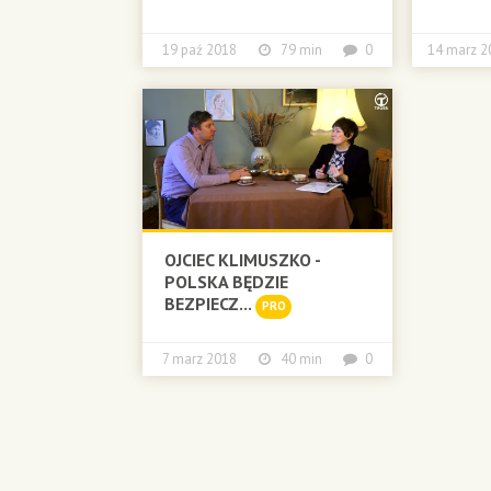
19 paź 2018
79 min
0
14 marz
OJCIEC KLIMUSZKO -
POLSKA BĘDZIE
BEZPIECZ...
PRO
7 marz 2018
40 min
0