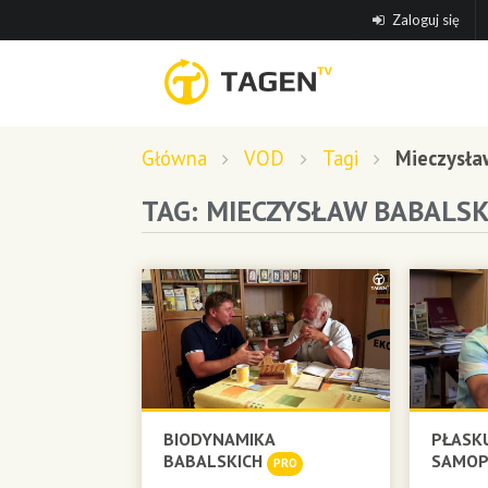
Zaloguj się
Główna
VOD
Tagi
Mieczysła
TAG: MIECZYSŁAW BABALSK
BIODYNAMIKA
PŁASK
BABALSKICH
SAMO
PRO