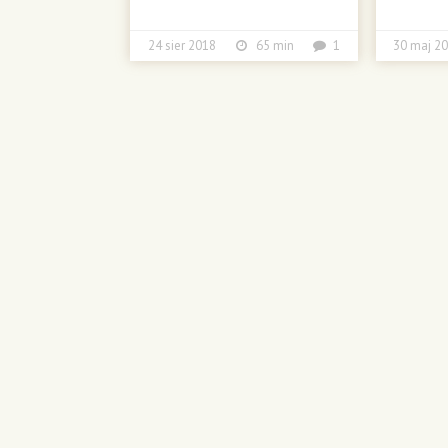
24 sier 2018
65 min
1
30 maj