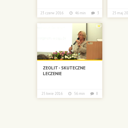
23 czerw 2016
46 min
3
25 maj
ZEOLIT - SKUTECZNE
LECZENIE
25 kwie 2016
56 min
8