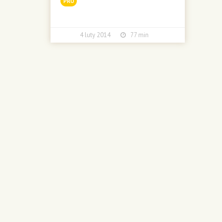
PRO
4 luty 2014
77 min