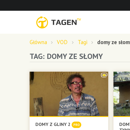
Główna
VOD
Tagi
domy ze słom
TAG: DOMY ZE SŁOMY
DOMY Z GLINY 2
DOMY
PRO
TYN