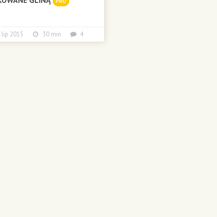
PRO
4 lip 2015
30 min
4