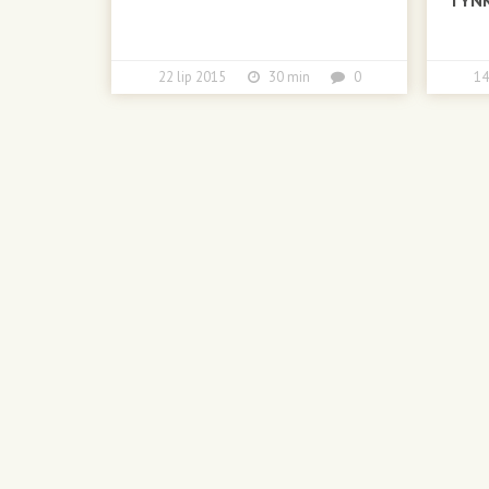
22 lip 2015
30 min
0
1