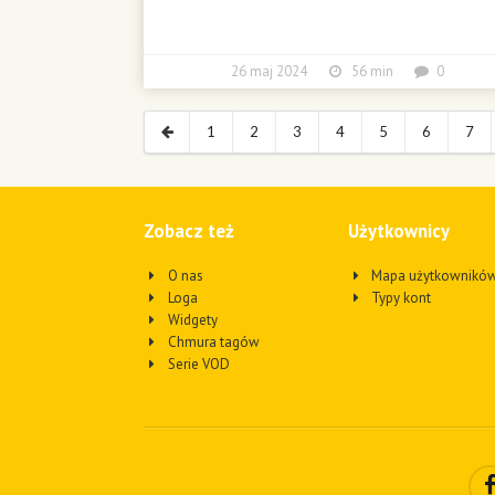
26 maj 2024
56 min
0
1
2
3
4
5
6
7
Zobacz też
Użytkownicy
O nas
Mapa użytkownikó
Loga
Typy kont
Widgety
Chmura tagów
Serie VOD