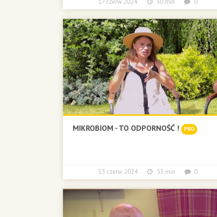
17 czerw 2024
50 min
0
MIKROBIOM - TO ODPORNOŚĆ !
PRO
13 czerw 2024
55 min
0