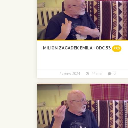
MILION ZAGADEK EMILA - ODC.53
PRO
7 czerw 2024
44 min
0