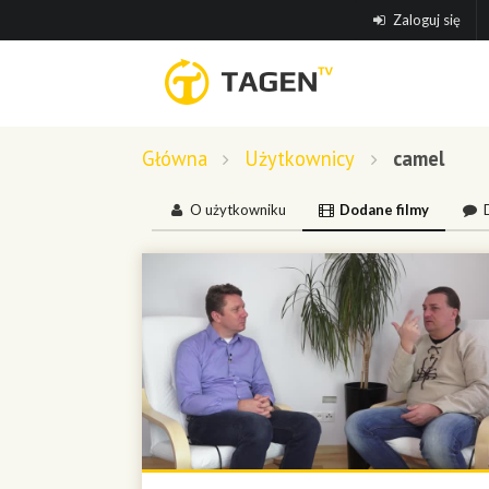
Zaloguj się
Główna
Użytkownicy
camel
O użytkowniku
Dodane filmy