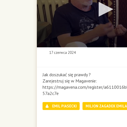
0
17 czerwca 2024
s
e
c
o
Jak doszukać się prawdy ?
n
Zarejestruj się w Magavenie:
d
https://magavena.com/register/a6110016
s
57a2c7e
o
f
0
EMIL PIASECKI
MILION ZAGADEK EMILA
s
e
c