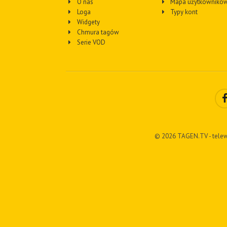
O nas
Mapa użytkownikó
Loga
Typy kont
Widgety
Chmura tagów
Serie VOD
© 2026 TAGEN.TV - telew