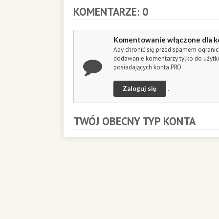
o
KOMENTARZE: 0
n
d
s
Komentowanie włączone dla k
Aby chronić się przed spamem ogranic
dodawanie komentarzy tylko do użyt
posiadających konta PRO.
Zaloguj się
.
TWÓJ OBECNY TYP KONTA