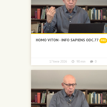
HOMO VITON - INFO SAPIENS ODC.77
PRO
17 kwie 2026
90 min
0