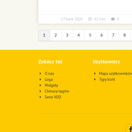
17 kwie 2026
62 min
0
1
2
3
4
5
6
7
8
Zobacz też
Użytkownicy
O nas
Mapa użytkownikó
Loga
Typy kont
Widgety
Chmura tagów
Serie VOD