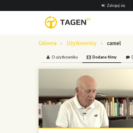
Zaloguj się
Główna
Użytkownicy
camel
O użytkowniku
Dodane filmy