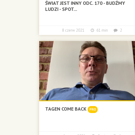
ŚWIAT JEST INNY ODC. 170 - BUDŹMY
LUDZI - SPOT...
8 czerw 2021
61 min
2
TAGEN COME BACK
PRO