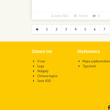
21 kwie 2021
56 min
0
1
2
3
4
5
6
7
Zobacz też
Użytkownicy
O nas
Mapa użytkownikó
Loga
Typy kont
Widgety
Chmura tagów
Serie VOD