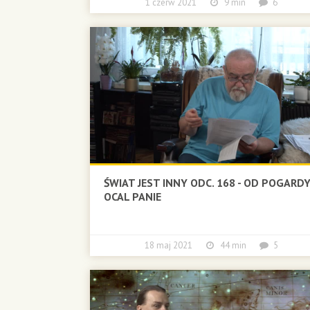
1 czerw 2021
9 min
6
ŚWIAT JEST INNY ODC. 168 - OD POGARD
OCAL PANIE
18 maj 2021
44 min
5