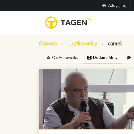
Zaloguj się
Główna
Użytkownicy
camel
O użytkowniku
Dodane filmy