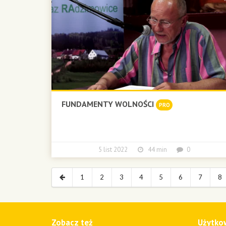
FUNDAMENTY WOLNOŚCI
PRO
5 list 2022
44 min
0
1
2
3
4
5
6
7
8
Zobacz też
Użytko