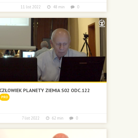
11 list 2022
48 min
0
CZŁOWIEK PLANETY ZIEMIA S02 ODC.122
PRO
7 list 2022
62 min
0