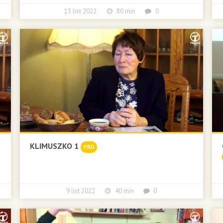
15 list 2022
80 min
0
KLIMUSZKO 1
PRO
9 list 2022
40 min
0