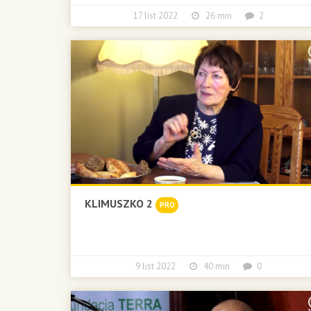
17 list 2022
26 min
2
KLIMUSZKO 2
PRO
9 list 2022
40 min
0