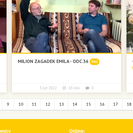
MILION ZAGADEK EMILA - ODC.36
PRO
3 list 2022
63 min
0
9
10
11
12
13
14
15
16
17
18
wnicy
Online: