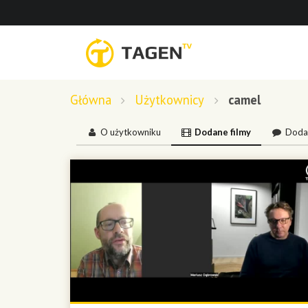
Główna
Użytkownicy
camel
O użytkowniku
Dodane filmy
Doda