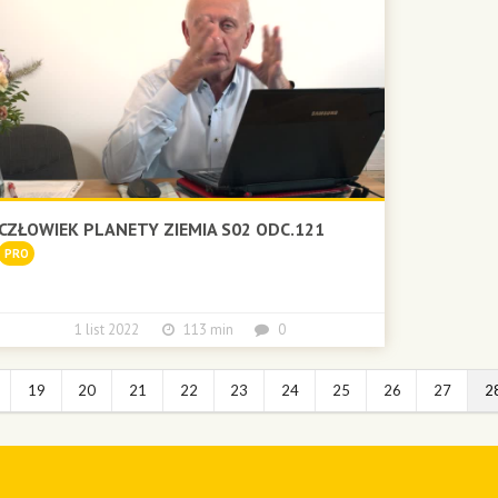
CZŁOWIEK PLANETY ZIEMIA S02 ODC.121
PRO
1 list 2022
113 min
0
19
20
21
22
23
24
25
26
27
2