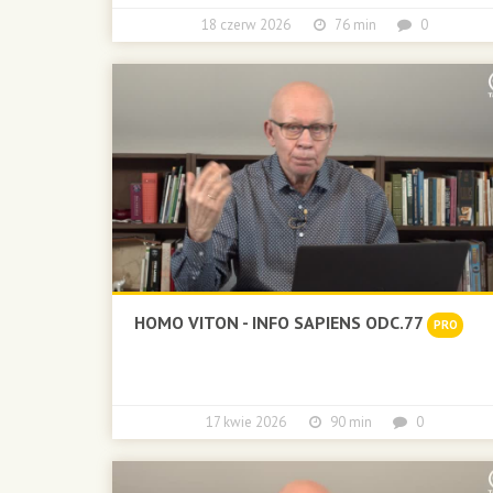
18 czerw 2026
76 min
0
HOMO VITON - INFO SAPIENS ODC.77
PRO
17 kwie 2026
90 min
0