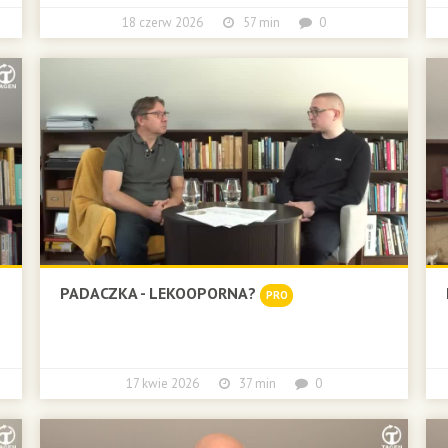
18 czerw 2026
57 min
0
PADACZKA - LEKOOPORNA?
PRO
17 kwie 2026
37 min
0