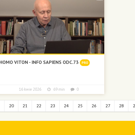
HOMO VITON - INFO SAPIENS ODC.73
PRO
16 kwie 2026
69 min
0
9
20
21
22
23
24
25
26
27
28