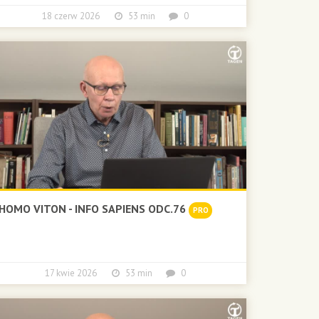
18 czerw 2026
53 min
0
HOMO VITON - INFO SAPIENS ODC.76
PRO
17 kwie 2026
53 min
0