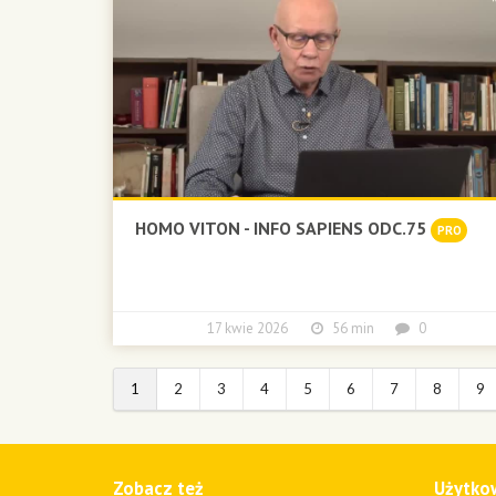
HOMO VITON - INFO SAPIENS ODC.75
PRO
17 kwie 2026
56 min
0
1
2
3
4
5
6
7
8
9
Zobacz też
Użytko