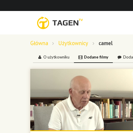
Główna
Użytkownicy
camel
O użytkowniku
Dodane filmy
Doda