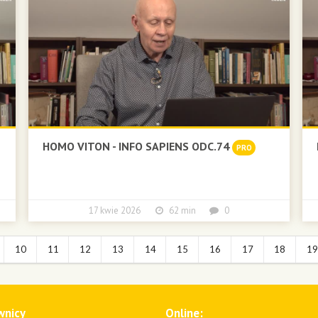
HOMO VITON - INFO SAPIENS ODC.74
PRO
17 kwie 2026
62 min
0
10
11
12
13
14
15
16
17
18
1
wnicy
Online: