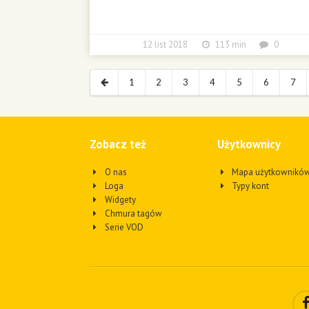
12 list 2018
113 min
0
1
2
3
4
5
6
7
Zobacz też
Użytkownicy
O nas
Mapa użytkownikó
Loga
Typy kont
Widgety
Chmura tagów
Serie VOD