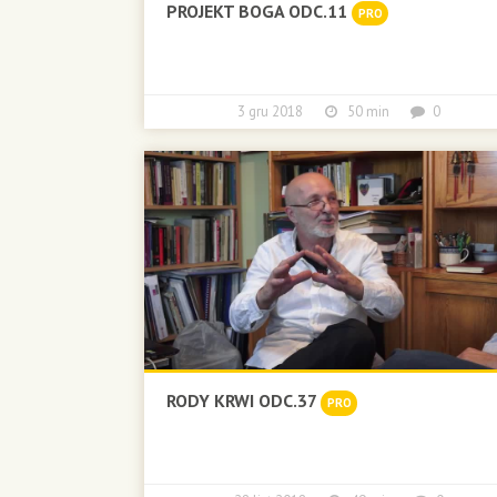
PROJEKT BOGA ODC.11
PRO
3 gru 2018
50 min
0
RODY KRWI ODC.37
PRO