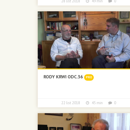
28 list 2018
49 min
0
RODY KRWI ODC.36
PRO
22 list 2018
45 min
0