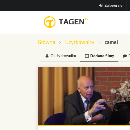
Zaloguj się
Główna
Użytkownicy
camel
O użytkowniku
Dodane filmy