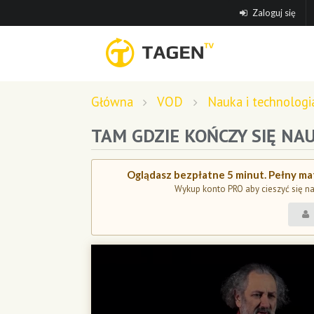
Zaloguj się
Główna
VOD
Nauka i technologi
TAM GDZIE KOŃCZY SIĘ NA
Oglądasz bezpłatne 5 minut. Pełny mat
Wykup konto PRO aby cieszyć się n