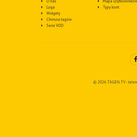
O nas
Mapa użytkownikó
Loga
Typy kont
Widgety
Chmura tagów
Serie VOD
© 2026 TAGEN.TV - telew