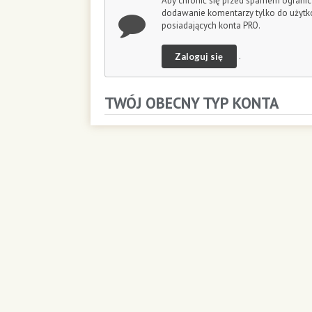
Aby chronić się przed spamem ogranic
o
dodawanie komentarzy tylko do użyt
n
posiadających konta PRO.
d
s
Zaloguj się
.
TWÓJ OBECNY TYP KONTA