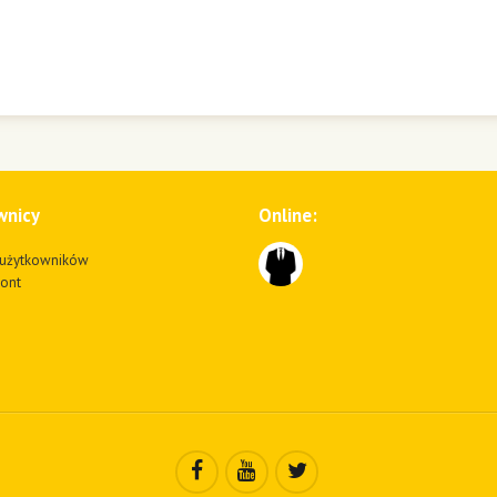
wnicy
Online:
użytkowników
kont