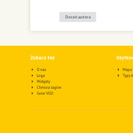
Doceń autora
Zobacz też
Użytko
O nas
Mapa 
Loga
Typy 
Widgety
Chmura tagów
Serie VOD