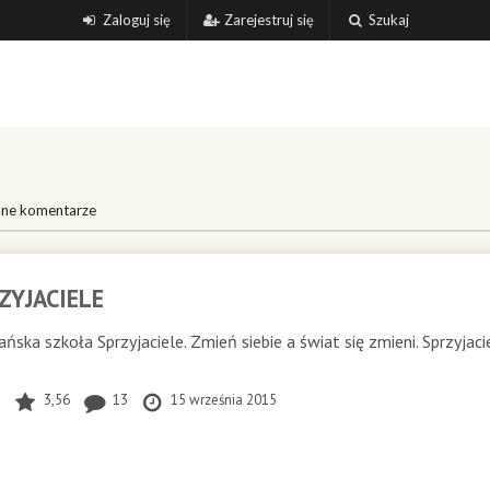
Zaloguj się
Zarejestruj się
Szukaj
ne komentarze
ZYJACIELE
ńska szkoła Sprzyjaciele. Zmień siebie a świat się zmieni. Sprzyjacie
7
3,56
13
15 września 2015