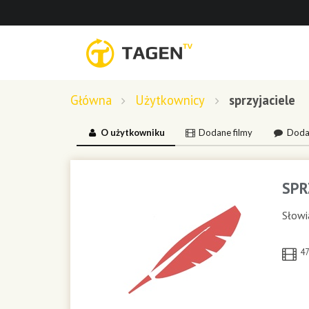
Główna
Użytkownicy
sprzyjaciele
O użytkowniku
Dodane filmy
Doda
SPR
Słowia
4