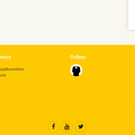
wnicy
Online:
użytkowników
kont