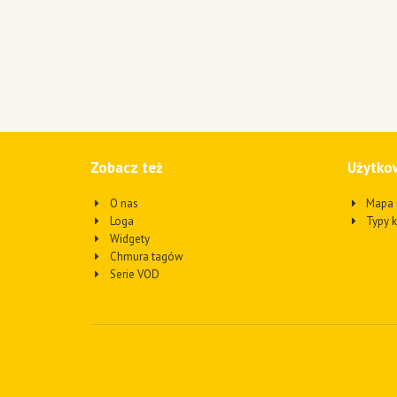
Zobacz też
Użytko
O nas
Mapa 
Loga
Typy 
Widgety
Chmura tagów
Serie VOD