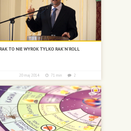
RAK TO NIE WYROK TYLKO RAK'N'ROLL
20 maj 2014
71 min
2