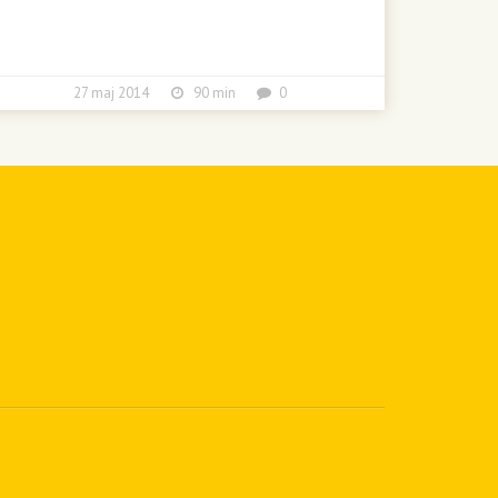
27 maj 2014
90 min
0