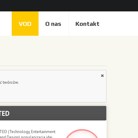
VOD
O nas
Kontakt
eć twórców.
TED
TED (Technology, Entertainment
and Design) popularyzacja idei