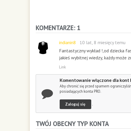
d
s
o
f
2
KOMENTARZE: 1
0
m
i
indianin8
10 lat, 8 miesięcy temu
n
Fantastyczny wykład !,od dziecka fa
u
jakieś wybitnej wiedzy, każdy może z
t
e
Link
s
,
Komentowanie włączone dla kont
5
Aby chronić się przed spamem ograniczyli
4
posiadających konta PRO.
s
e
Zaloguj się
.
c
o
n
TWÓJ OBECNY TYP KONTA
d
s