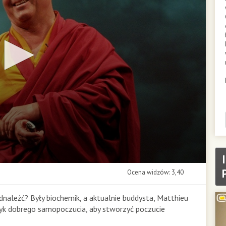
Ocena widzów: 3,40
dnaleźć? Były biochemik, a aktualnie buddysta, Matthieu
yk dobrego samopoczucia, aby stworzyć poczucie