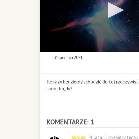
0
31 sierpnia 2021
s
e
c
o
Ile razy będziemy schodzić do tej rzeczywisto
n
same błędy?
d
s
o
f
0
KOMENTARZE: 1
s
e
c
abroda
4 lata, 5 miesięcy temu