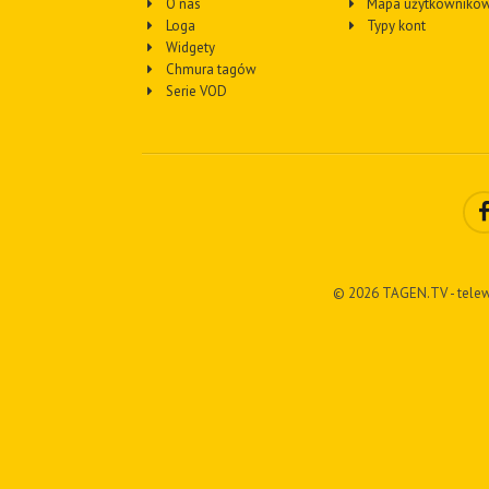
O nas
Mapa użytkownikó
Loga
Typy kont
Widgety
Chmura tagów
Serie VOD
© 2026 TAGEN.TV - telew