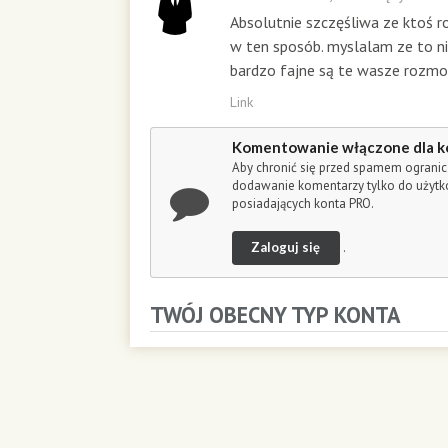
o
Absolutnie szczęśliwa ze ktoś r
n
w ten sposób. myslalam ze to n
d
s
bardzo fajne są te wasze rozmo
Link
Komentowanie włączone dla k
Aby chronić się przed spamem ogranic
dodawanie komentarzy tylko do użyt
posiadających konta PRO.
Zaloguj się
.
TWÓJ OBECNY TYP KONTA