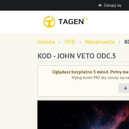
Zaloguj się
Główna
VOD
Niesamowite
K
KOD - JOHN VETO ODC.5
Oglądasz bezpłatne 5 minut. Pełny mat
Wykup konto PRO aby cieszyć się n