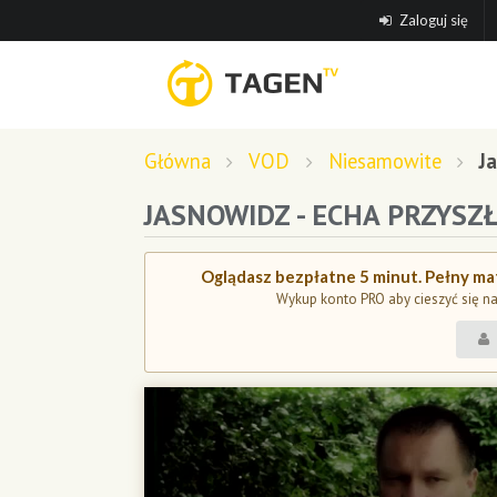
Zaloguj się
Główna
VOD
Niesamowite
J
JASNOWIDZ - ECHA PRZYSZ
Oglądasz bezpłatne 5 minut. Pełny mat
Wykup konto PRO aby cieszyć się n