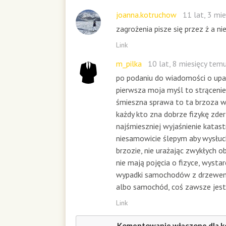
o
n
joanna.kotruchow
11 lat, 3 mi
d
zagrożenia pisze się przez ż a nie
s
Link
m_pilka
10 lat, 8 miesięcy tem
po podaniu do wiadomości o up
pierwsza moja myśl to strąceni
śmieszna sprawa to ta brzoza 
każdy kto zna dobrze fizykę zder
najśmieszniej wyjaśnienie katast
niesamowicie ślepym aby wysłuch
brzozie, nie urażając zwykłych o
nie mają pojęcia o fizyce, wysta
wypadki samochodów z drzewem
albo samochód, coś zawsze jest
Link
Komentowanie włączone dla k