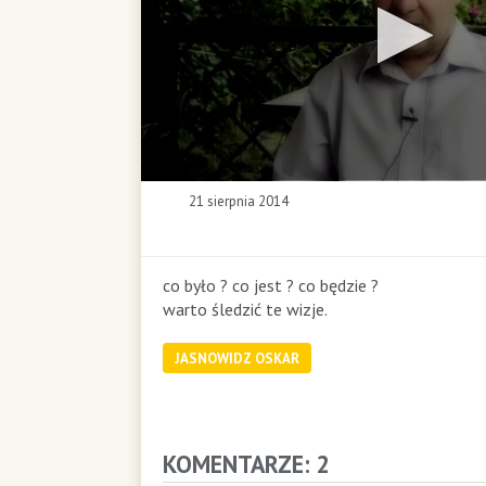
0
21 sierpnia 2014
s
e
c
o
co było ? co jest ? co będzie ?
n
warto śledzić te wizje.
d
s
JASNOWIDZ OSKAR
o
f
0
s
e
KOMENTARZE: 2
c