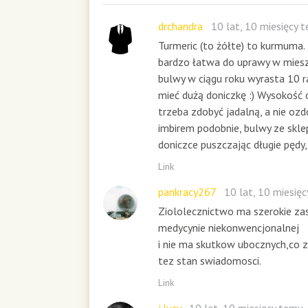
o
n
drchandra
10 lat, 10 miesięcy 
d
Turmeric (to żółte) to kurmuma.
s
bardzo łatwa do uprawy w mieszk
bulwy w ciągu roku wyrasta 10 ra
mieć dużą doniczkę :) Wysokość 
trzeba zdobyć jadalną, a nie oz
imbirem podobnie, bulwy ze skle
doniczce puszczając długie pędy
Link
pankracy267
10 lat, 10 miesię
Ziololecznictwo ma szerokie z
medycynie niekonwencjonalnej
i nie ma skutkow ubocznych,co z
tez stan swiadomosci.
Link