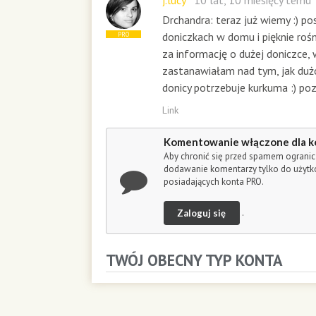
j.lucy
10 lat, 10 miesięcy temu
Drchandra: teraz już wiemy :) po
doniczkach w domu i pięknie rośni
PRO
za informację o dużej doniczce, 
zastanawiałam nad tym, jak duż
donicy potrzebuje kurkuma :) p
Link
Komentowanie włączone dla k
Aby chronić się przed spamem ogranic
dodawanie komentarzy tylko do użyt
posiadających konta PRO.
Zaloguj się
.
TWÓJ OBECNY TYP KONTA