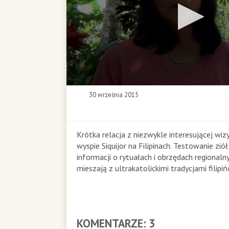
0
30 września 2015
s
e
c
o
Krótka relacja z niezwykle interesującej wi
n
wyspie Siquijor na Filipinach. Testowanie ziół
d
informacji o rytuałach i obrzędach regionalny
s
mieszają z ultrakatolickimi tradycjami filipi
o
f
0
s
e
KOMENTARZE: 3
c