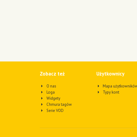
Zobacz też
Użytkownicy
O nas
Mapa użytkownikó
Loga
Typy kont
Widgety
Chmura tagów
Serie VOD