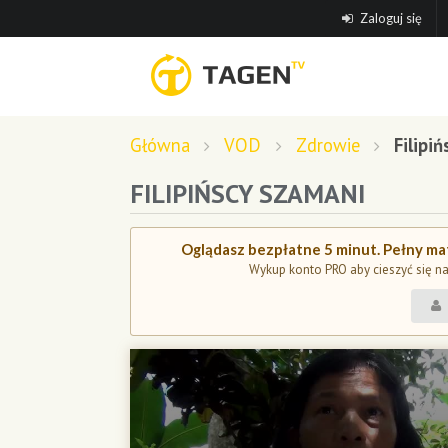
Zaloguj się
Główna
VOD
Zdrowie
Filipi
FILIPIŃSCY SZAMANI
Oglądasz bezpłatne 5 minut. Pełny mat
Wykup konto PRO aby cieszyć się n