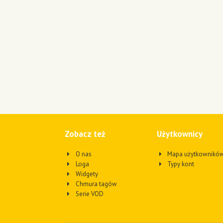
Zobacz też
Użytkownicy
O nas
Mapa użytkownikó
Loga
Typy kont
Widgety
Chmura tagów
Serie VOD