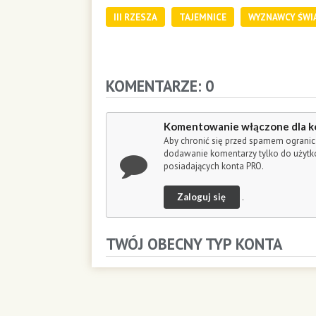
o
III RZESZA
TAJEMNICE
WYZNAWCY ŚWI
n
d
s
KOMENTARZE: 0
Komentowanie włączone dla k
Aby chronić się przed spamem ogranic
dodawanie komentarzy tylko do użyt
posiadających konta PRO.
Zaloguj się
.
TWÓJ OBECNY TYP KONTA