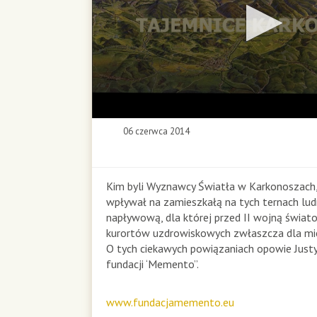
0
06 czerwca 2014
s
e
c
o
Kim byli Wyznawcy Światła w Karkonoszach, 
n
wpływał na zamieszkałą na tych ternach lud
d
napływową, dla której przed II wojną świato
s
kurortów uzdrowiskowych zwłaszcza dla mi
o
O tych ciekawych powiązaniach opowie Justy
f
fundacji ‘Memento”.
0
s
e
www.fundacjamemento.eu
c