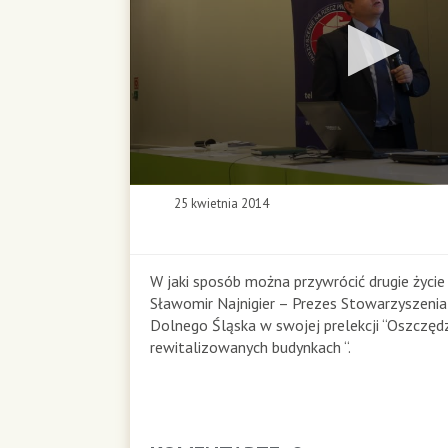
0
25 kwietnia 2014
s
e
c
o
W jaki sposób można przywrócić drugie życ
n
Sławomir Najnigier – Prezes Stowarzyszenia
d
Dolnego Śląska w swojej prelekcji “Oszczędz
s
rewitalizowanych budynkach “.
o
f
0
s
e