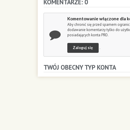
KOMENTARZE: 0
c
o
n
Komentowanie włączone dla k
d
s
Aby chronić się przed spamem ogranic
dodawanie komentarzy tylko do użyt
posiadających konta PRO.
Zaloguj się
.
TWÓJ OBECNY TYP KONTA