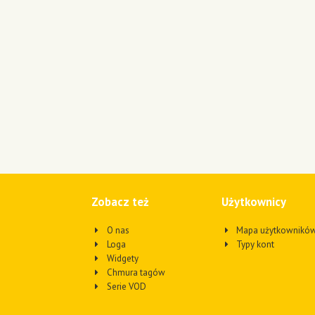
Zobacz też
Użytkownicy
O nas
Mapa użytkownikó
Loga
Typy kont
Widgety
Chmura tagów
Serie VOD