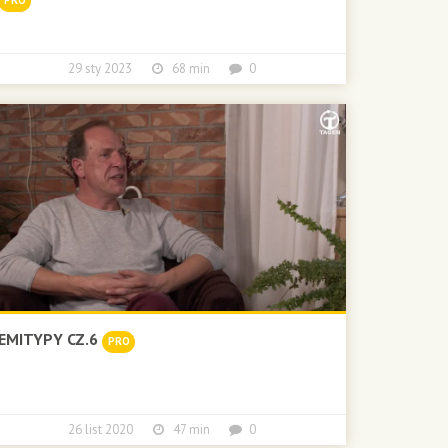
PRO
29 sty 2023
68 min
0
EMITYPY CZ.6
PRO
26 list 2020
47 min
0