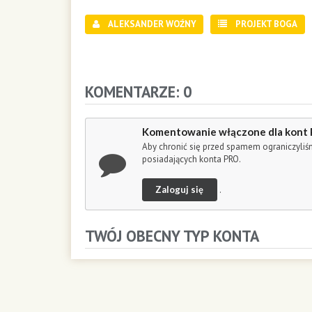
d
s
ALEKSANDER WOŹNY
PROJEKT BOGA
o
f
1
h
o
KOMENTARZE: 0
u
r
,
Komentowanie włączone dla kont
2
Aby chronić się przed spamem ograniczyli
9
posiadających konta PRO.
m
i
Zaloguj się
.
n
u
t
TWÓJ OBECNY TYP KONTA
e
s
,
3
3
s