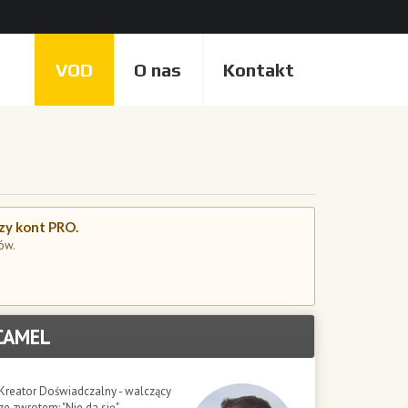
VOD
O nas
Kontakt
czy kont PRO.
ów.
CAMEL
Kreator Doświadczalny - walczący
ze zwrotem: "Nie da się"