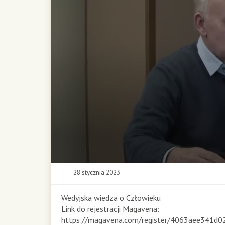
0
28 stycznia 2023
s
e
c
Wedyjska wiedza o Człowieku
o
Link do rejestracji Magavena:
n
https://magavena.com/register/4063aee341d