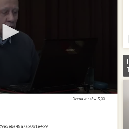
Ocena widzów: 3,00
029e5ebe48a7a30b1e439