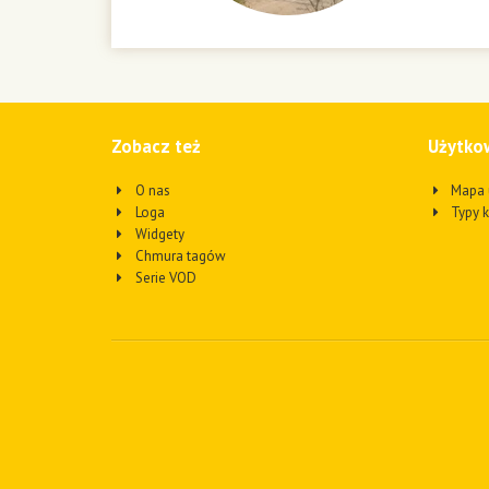
Zobacz też
Użytko
O nas
Mapa 
Loga
Typy 
Widgety
Chmura tagów
Serie VOD