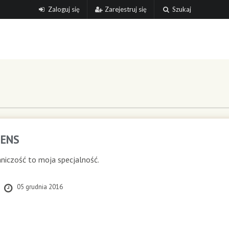
Zaloguj się
Zarejestruj się
Szukaj
ENS
niczość to moja specjalność.
05 grudnia 2016