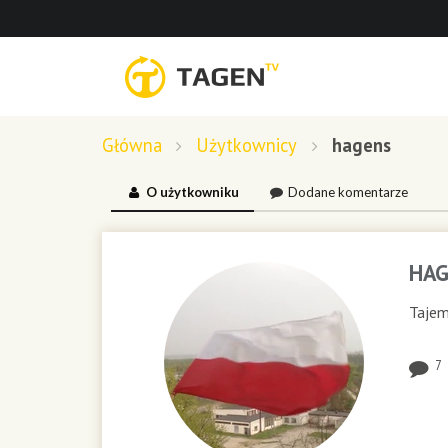
Główna
Użytkownicy
hagens
O użytkowniku
Dodane komentarze
HAG
Tajem
7