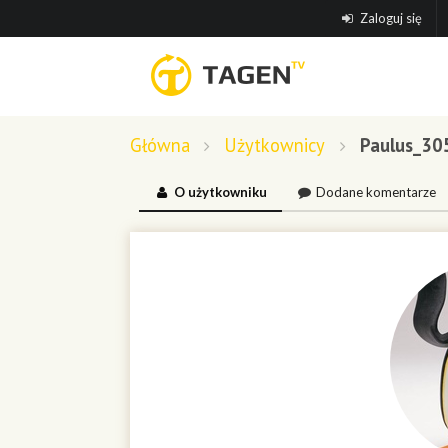
Zaloguj się
Główna
Użytkownicy
Paulus_30
O użytkowniku
Dodane komentarze