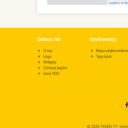
Leaflet
| ©
St
Zobacz też
Użytkownicy
O nas
Mapa użytkownikó
Loga
Typy kont
Widgety
Chmura tagów
Serie VOD
© 2026 TAGEN.TV - telew