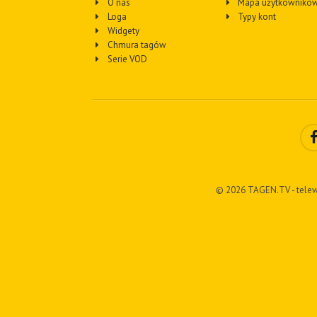
O nas
Mapa użytkownikó
Loga
Typy kont
Widgety
Chmura tagów
Serie VOD
© 2026 TAGEN.TV - telew