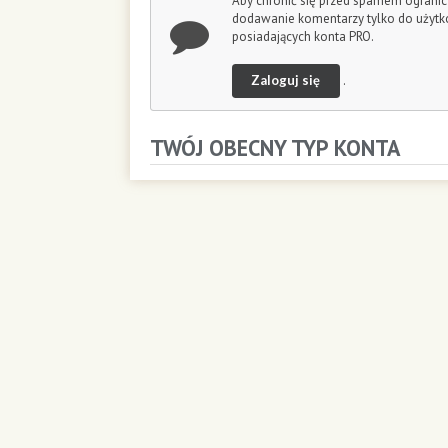
Aby chronić się przed spamem ogranic
o
dodawanie komentarzy tylko do użyt
n
posiadających konta PRO.
d
s
Zaloguj się
.
TWÓJ OBECNY TYP KONTA