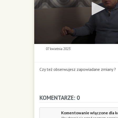
0
07 kwietnia 2023
s
e
c
o
Czy też obserwujesz zapowiadane zmiany ?
n
d
s
o
f
KOMENTARZE: 0
0
s
e
Komentowanie włączone dla k
c