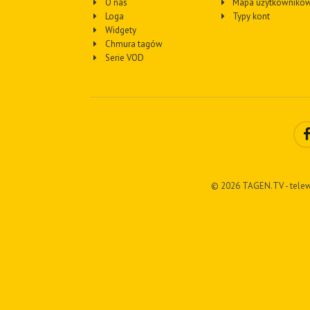
O nas
Mapa użytkownikó
Loga
Typy kont
Widgety
Chmura tagów
Serie VOD
© 2026 TAGEN.TV - telew