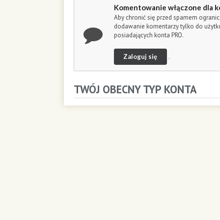
o
Komentowanie włączone dla k
n
Aby chronić się przed spamem ogranic
d
dodawanie komentarzy tylko do użyt
s
posiadających konta PRO.
Zaloguj się
.
TWÓJ OBECNY TYP KONTA