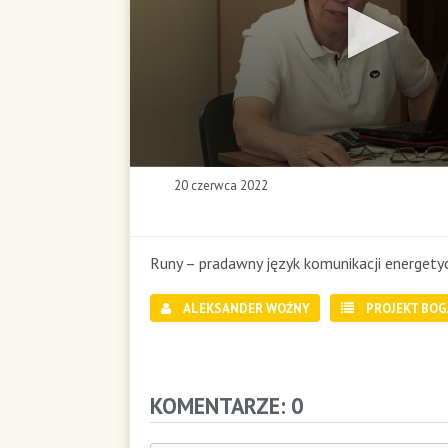
0
20 czerwca 2022
s
e
c
o
Runy – pradawny język komunikacji energetyc
n
d
ALEKSANDER WOŹNY
PROJEKT BOG
s
o
f
0
s
KOMENTARZE: 0
e
c